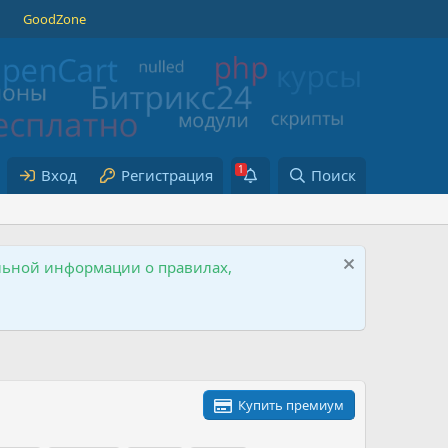
GoodZone
Вход
Регистрация
Поиск
ельной информации о правилах,
Купить премиум