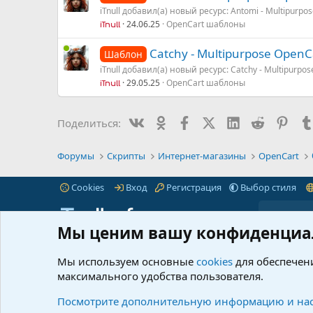
iTnull добавил(а) новый ресурс: Antomi - Multipurpos
24.06.25
OpenCart шаблоны
iTnull
Catchy - Multipurpose Open
Шаблон
iTnull добавил(а) новый ресурс: Catchy - Multipurp
29.05.25
OpenCart шаблоны
iTnull
Вконтакте
Одноклассники
Facebook
X (Twitter)
LinkedIn
Reddit
Pinte
Поделиться:
Форумы
Скрипты
Интернет-магазины
OpenCart
Cookies
Вход
Регистрация
Выбор стиля
Мы ценим вашу конфиденциа
iTnull.info - это популярный форум для веб-
Пре
мастеров любого уровня.
Читать далее...
Мы используем основные
cookies
для обеспечени
Марк
максимального удобства пользователя.
© 2021-2026 iTnull.info
|
XenForo® © 2026 XenForo Ltd.
Что 
Ресу
Посмотрите дополнительную информацию и нас
@info_itnull
itnull_info