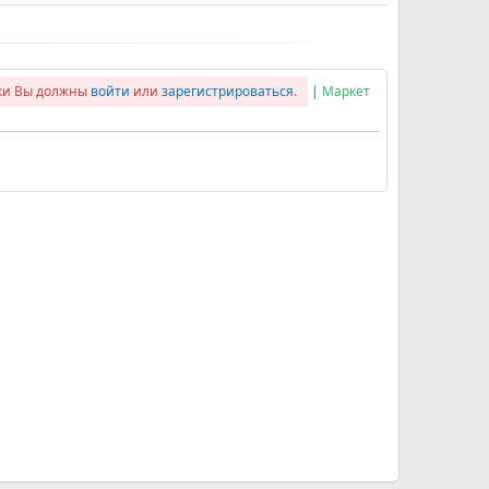
лки Вы должны
войти
или
зарегистрироваться
.
|
Маркет