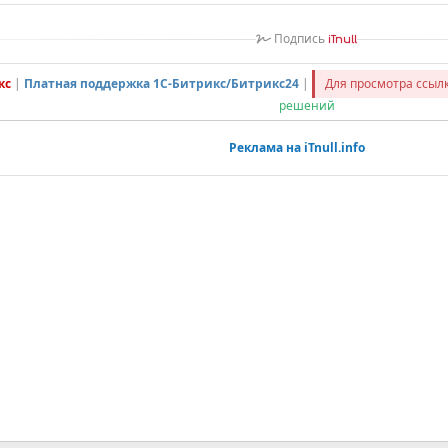
Подпись
iTnull
кс
|
Платная поддержка 1С-Битрикс/Битрикс24
|
Для просмотра ссы
решений
Реклама на iTnull.info