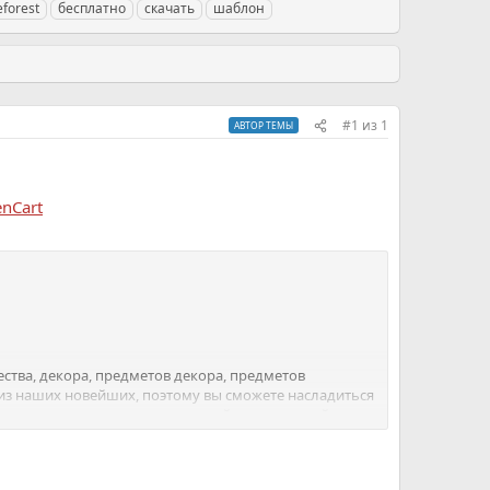
forest
бесплатно
скачать
шаблон
#1
из
1
АВТОР ТЕМЫ
nCart
ства, декора, предметов декора, предметов
из наших новейших, поэтому вы сможете насладиться
 сложные меню с многоуровневой компоновкой.