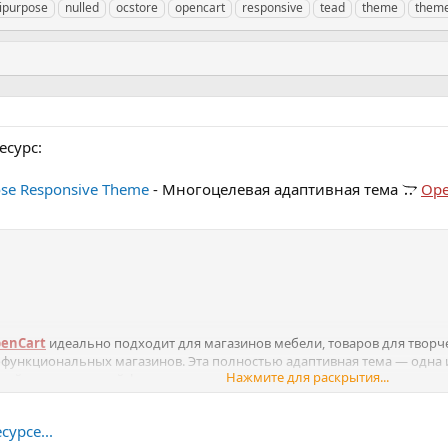
ipurpose
nulled
ocstore
opencart
responsive
tead
theme
theme
есурс:
ose Responsive Theme
- Многоцелевая адаптивная тема
Ope
enCart
идеально подходит для магазинов мебели, товаров для творче
функциональных магазинов. Эта полностью адаптивная тема — одна 
Нажмите для раскрытия...
зайном и отличной функциональностью. Вы можете легко создавать
 в себя...
урсе...