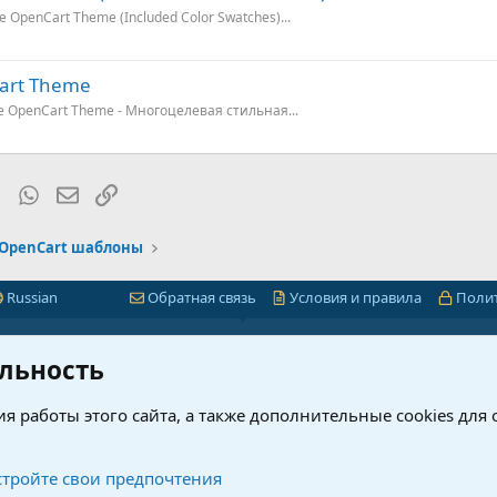
e OpenCart Theme (Included Color Swatches)...
Cart Theme
ose OpenCart Theme - Многоцелевая стильная...
rest
Tumblr
WhatsApp
Электронная почта
Ссылка
OpenCart шаблоны
Russian
Обратная связь
Условия и правила
Поли
Быстрая навигация
Лицензии 1С-Битр
льность
миум
1С-Битрикс
я работы этого сайта, а также дополнительные cookies для
ет
Интернет-магазин + CRM
нового?
Корпоративный портал
рсы
Проверка ключей 1С-Битрик
тройте свои предпочтения