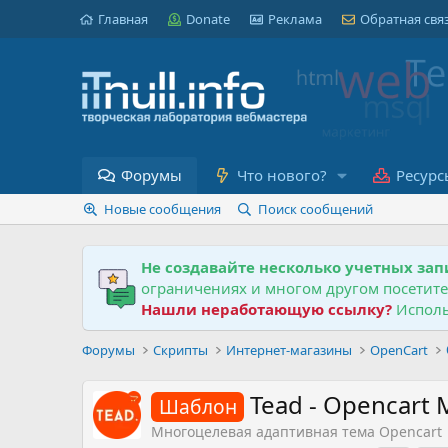
Главная
Donate
Реклама
Обратная свя
Форумы
Что нового?
Ресурс
Новые сообщения
Поиск сообщений
Не создавайте несколько учетных зап
ограничениях и многом другом посетит
Нашли неработающую ссылку?
Исполь
Форумы
Скрипты
Интернет-магазины
OpenCart
Tead - Opencart
Шаблон
Многоцелевая адаптивная тема Opencart