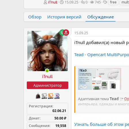
А
Д
О
П
Т
15.09.25
0
745
free
mult
iTnull
в
а
т
р
е
т
т
в
о
г
Обзор
История версий
Обсуждение
о
а
е
с
и
р
н
т
м
т
а
ы
о
е
ч
т
15.09.25
м
а
р
iTnull добавил(а) новый р
ы
л
ы
а
Tead - Opencart MultiPurp
iTnull
Администратор
Адаптивная тема
Tead
Op
интерьера, одежды и много
Регистрация
красивым и лаконичным ди
02.06.21
Донат
50.00 ₽
Тема Tead Furniture включает
Узнать больше об этом рес
Сообщения
19,558