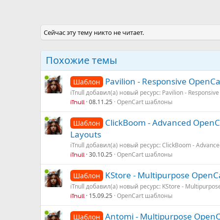
Сейчас эту тему никто не читает.
Похожие темы
Pavilion - Responsive OpenC
Шаблон
iTnull добавил(а) новый ресурс: Pavilion - Responsi
08.11.25
OpenCart шаблоны
iTnull
ClickBoom - Advanced OpenCa
Шаблон
Layouts
iTnull добавил(а) новый ресурс: ClickBoom - Advance
30.10.25
OpenCart шаблоны
iTnull
KStore - Multipurpose OpenCa
Шаблон
iTnull добавил(а) новый ресурс: KStore - Multipurpose
15.09.25
OpenCart шаблоны
iTnull
Antomi - Multipurpose OpenC
Шаблон