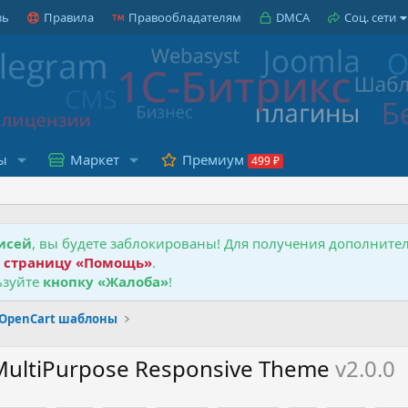
зь
Правила
Правообладателям
DMCA
Соц. сети
ы
Маркет
Премиум
исей
, вы будете заблокированы! Для получения дополнит
е
страницу «Помощь»
.
зуйте
кнопку «Жалоба»
!
OpenCart шаблоны
 MultiPurpose Responsive Theme
v2.0.0