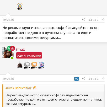
2.
Работа с аккаунтами:
19.04.25
#3
из
7
Массовое смена аватарки
Массовое смена имени, фамили
Не рекомендую использовать софт без апдейтов тк он
Авто-установка паролей
проработает не долго в лучшем случае, а то еще и
Валидатор (чекер)
поплатитесь своими ресурсами...
Узнать регион, наличие премиум
3.
Основной функционал:
iTnull
Администратор
Автовход в каналы/чаты
Автовыход из чатов/каналов
Спамер по комментариям
Спамер по комментариям (по списку каналов)
Массовое голосование
Рейд эмоциями
19.04.25
#4
из
7
Спамер в группы
Спамер в группы по списку КАНАЛОВ
4uvak написал(а):
Не рекомендую использовать софт без апдейтов тк он
проработает не долго в лучшем случае, а то еще и поплатитесь
своими ресурсами...