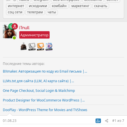
т
т
с
в
о
е
интернет
исходники
комбайн
маркетинг
скачать
о
а
л
е
с
г
соц сети
телеграм
чаты
р
н
е
т
м
и
т
а
д
ы
о
е
ч
н
т
iTnull
м
а
я
р
ы
л
я
ы
Администратор
а
а
к
т
и
в
Последние темы автора:
н
о
BXmaker. Авторизация по коду из Email письма |...
с
т
LLMs.txt для сайта (LLM, AI карта сайта) |...
ь
One Page Checkout, Social Login & Mailchimp
Product Designer for WooCommerce WordPress |...
DooPlay - WordPress Theme for Movies and TVShows
01.08.23
#1
из
7