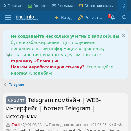
Главная
Donate
Реклама
Обратная связь
Пра
Вход
Регистрация
Не создавайте несколько учетных записей
, вы
будете заблокированы! Для получения
дополнительной информации о правилах,
ограничениях и многом другом посетите
страницу «Помощь»
.
Нашли неработающую ссылку?
Используйте
кнопку «Жалоба»
!
Telegram
Telegram комбайн | WEB-
Скрипт
интерфейс | ботнет Telegram |
исходники
А
Д
П
О
П
01.08.23
Последняя активность:
01.06.25
6
iTnull
в
а
о
т
р
Т
5K
nulled
telegram
web-интерфейс
бесплатно
ботнет