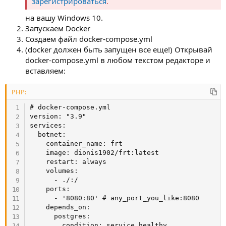
зарегистрироваться
.
на вашу Windows 10.
Запускаем Docker
Создаем файл docker-compose.yml
(docker должен быть запущен все еще!) Открывай
docker-compose.yml в любом текстом редакторе и
вставляем:
PHP:
# docker-compose.yml
version
:
"3.9"
services
:
  botnet
:
    container_name
:
 frt

    image
:
 dionis1902
/
frt
:
latest

    restart
:
 always

    volumes
:
-
.
/
:
/
    ports
:
-
'8080:80'
# any_port_you_like:8080
    depends_on
:
      postgres
:
        condition
:
 service_healthy
