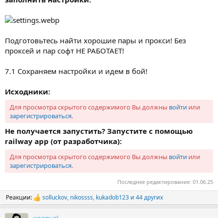
Подготовьтесь найти хорошие пары и прокси! Без
проксей и пар софт НЕ РАБОТАЕТ!
7.1 Сохраняем настройки и идем в бой!
Исходники:
Для просмотра скрытого содержимого Вы должны
войти
или
зарегистрироваться
.
Не получается запустить? Запустите с помощью
railway app (от разработчика):
Для просмотра скрытого содержимого Вы должны
войти
или
зарегистрироваться
.
Последнее редактирование:
01.06.25
Реакции:
solluckov
,
nikossss
,
kukadob123
и 44 других
Р
е
а