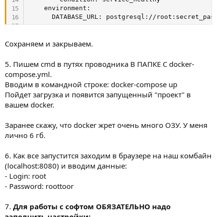
    environment
:
DATABASE_URL
:
 postgresql
:
//root:secret_pas
  postgres
:
Сохраняем и закрываем.
    container_name
:
 postgres_container

    image
:
 postgres
:
latest

    restart
:
 always

5. Пишем cmd в путях проводника В ПАПКЕ С docker-
    volumes
:
compose.yml.
-
.
//postgres_data:/var/lib/postgresql/
Вводим в командной строке: docker-compose up
    environment
:
Пойдет загрузка и появится запущенный "проект" в
POSTGRES_DB
:
вашем docker.
POSTGRES_PASSWORD
:
 secret_password

POSTGRES_USER
:
 root

    healthcheck
:
Заранее скажу, что docker жрет очень много ОЗУ. У меня
      test
:
[
"CMD-SHELL"
,
"pg_isready -U 
$$POSTG
лично 6 гб.
      interval
:
5
s

      timeout
:
5
s

6. Как все запустится заходим в браузере на наш комбайн
      retries
:
5
(localhost:8080) и вводим данные:
- Login: root
- Password: roottoor
7.
Для работы с софтом ОБЯЗАТЕЛЬНО надо
заполнить настройки: