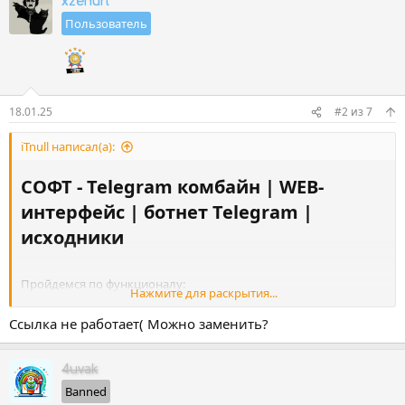
xzenurl
к
Пользователь
ц
и
и
:
18.01.25
#2
из
7
iTnull написал(а):
СОФТ - Telegram комбайн | WEB-
интерфейс | ботнет Telegram |
исходники​
Пройдемся по функционалу:
Нажмите для раскрытия...
1.
Вход, добавление аккаунтов:
Ссылка не работает( Можно заменить?
Все вариации .session
TData
4uvak
По номеру
Banned
QR code