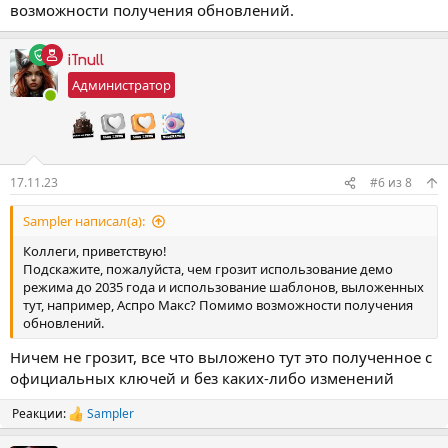
возможности получения обновлений.
iTnull
Администратор
17.11.23
#6
из
8
Sampler написал(а):
Коллеги, приветствую!
Подскажите, пожалуйста, чем грозит использование демо
режима до 2035 года и использование шаблонов, выложенных
тут, например, Аспро Макс? Помимо возможности получения
обновлений.
Ничем не грозит, все что выложено тут это полученное с
официальных ключей и без каких-либо изменений
Реакции:
Sampler
Р
е