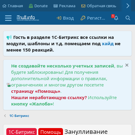
Главная
Donate
Реклама
Обратная связь
Пра
Вход
Регистрация
Гость в разделе 1С-Битрикс все ссылки на
модули, шаблоны и т.д. помещаем под
хайд
не
менее 150 реакций.
Не создавайте несколько учетных записей
, вы
будете заблокированы! Для получения
дополнительной информации о правилах,
ограничениях и многом другом посетите
страницу «Помощь»
.
Нашли неработающую ссылку?
Используйте
кнопку «Жалоба»
!
1С-Битрикс
Занулливание
1С-Битрикс
Помощь