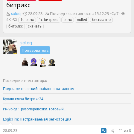
битрикс
А
Д
П
О
П
28.09.23
Последняя активность:
15.12.23
7
soleq
в
а
о
т
р
Т
4K
1c-bitrix
1с-битрикс
bitrix
nulled
бесплатно
т
т
с
в
о
е
битрикс
скачать
о
а
л
е
с
г
р
н
е
т
м
и
т
а
д
ы
о
soleq
е
ч
н
т
Пользователь
м
а
я
р
ы
л
я
ы
а
а
к
т
и
Последние темы автора:
в
н
Подскажите легкий шаблон с каталогом
о
Куплю ключ битрикс24
с
т
PR-Volga: Грузоперевозки. Готовый...
ь
LogicTim: Настраиваемая регистрация
28.09.23
#1
из
8