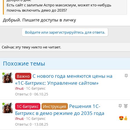
Есть сайт с залитым Аспро максисмум, может кто-нибудь
помочь включить демо до 2035?
Добрый. Пишите доступы в личку
Войдите или зарегистрируйтесь для ответа.
Сейчас эту тему никто не читает.
Похожие темы
З
С нового года меняются цены на
Важно
а
«1С-Битрикс: Управление сайтом»
к
1С-Битрикс
iTnull
р
Ответы
0
06.10.25
е
З
Р
Решения 1С-
п
1С-Битрикс
Инструкция
а
е
л
Битрикс в демо режиме до 2035 года
к
к
е
1С-Битрикс
iTnull
р
о
Ответы
0
13.08.25
е