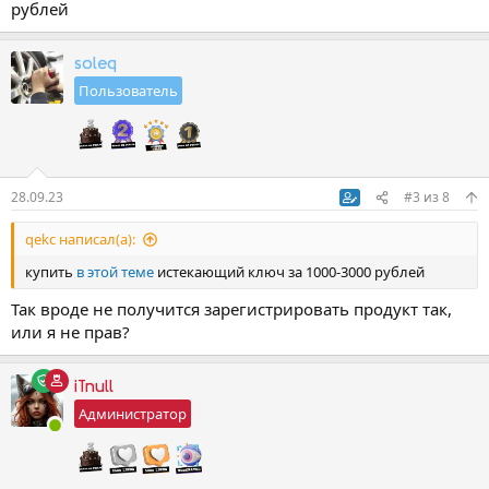
рублей
soleq
Пользователь
28.09.23
#3
из
8
qekc написал(а):
купить
в этой теме
истекающий ключ за 1000-3000 рублей
Так вроде не получится зарегистрировать продукт так,
или я не прав?
iTnull
Администратор