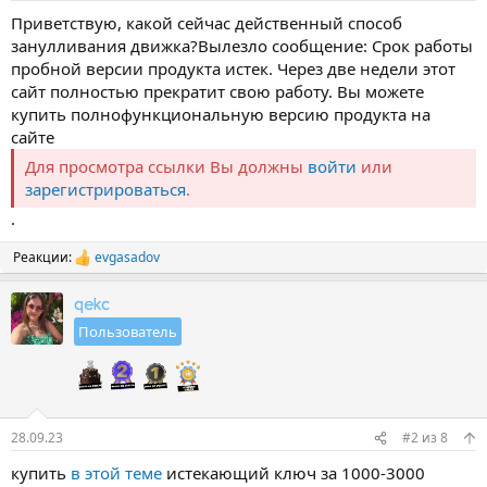
Приветствую, какой сейчас действенный способ
занулливания движка?Вылезло сообщение: Срок работы
пробной версии продукта истек. Через две недели этот
сайт полностью прекратит свою работу. Вы можете
купить полнофункциональную версию продукта на
сайте
Для просмотра ссылки Вы должны
войти
или
зарегистрироваться
.
.
Реакции:
evgasadov
Р
е
а
qekc
к
Пользователь
ц
и
и
:
28.09.23
#2
из
8
купить
в этой теме
истекающий ключ за 1000-3000