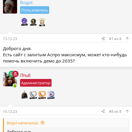
а
Bogol
к
Пользователь
ц
и
и
:
15.12.23
#7
из
8
Доброго дня.
Есть сайт с залитым Аспро максисмум, может кто-нибудь
помочь включить демо до 2035?
iTnull
Администратор
15.12.23
#8
из
8
Bogol написал(а):
Доброго дня.