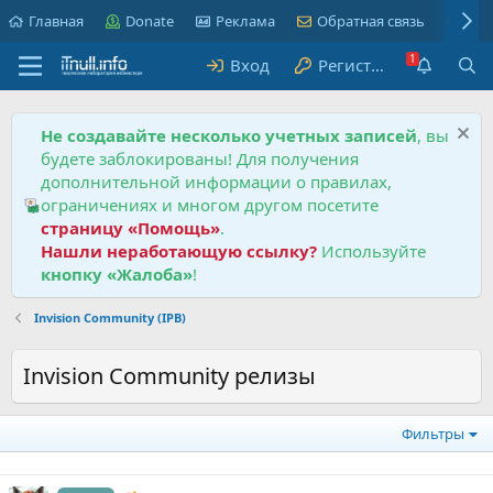
Главная
Donate
Реклама
Обратная связь
Пра
Вход
Регистрация
Не создавайте несколько учетных записей
, вы
будете заблокированы! Для получения
дополнительной информации о правилах,
ограничениях и многом другом посетите
страницу «Помощь»
.
Нашли неработающую ссылку?
Используйте
кнопку «Жалоба»
!
Invision Community (IPB)
Invision Community релизы
Фильтры