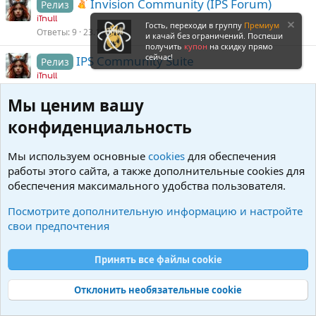
Invision Community (IPS Forum)
Релиз
iTnull
Гость, переходи в группу
Премиум
Ответы
9
23.10.25
и качай без ограничений. Поспеши
получить
купон
на скидку прямо
сейчас!
IPS Community Suite
Релиз
iTnull
Ответы
3
29.09.25
Мы ценим вашу
Войдите или зарегистрируйтесь для ответа.
конфиденциальность
Мы используем основные
cookies
для обеспечения
работы этого сайта, а также дополнительные cookies для
обеспечения максимального удобства пользователя.
Посмотрите дополнительную информацию и настройте
свои предпочтения
Принять все файлы cookie
Invision Community (IPB)
Отклонить необязательные cookie
R
S
S