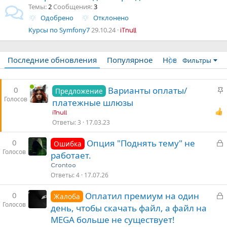
Темы
2
Сообщения
3
Одобрено
Отклонено
Курсы по Symfony7
29.10.24
iTnull
Последние обновления
Популярное
Новое
Фильтры
З
0
Варианты оплаты/
Предложение
Голосов
а
платежные шлюзы
к
iTnull
р
Ответы
3
17.03.23
е
З
0
Опция "Поднять тему" не
п
Ошибка
Голосов
а
л
работает.
к
е
Crontoo
р
Ответы
4
17.07.26
о
З
0
Оплатил премиум на один
т
Жалоба
Голосов
а
а
день, чтобы скачать файл, а файл на
к
MEGA больше не существует!
р