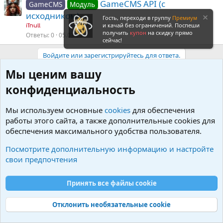
GameCMS API (с
GameCMS
Модуль
исходником)
Гость, переходи в группу
Премиум
и качай без ограничений. Поспеши
iTnull
получить
купон
на скидку прямо
Ответы
0
05.03.25
сейчас!
Войдите или зарегистрируйтесь для ответа.
Мы ценим вашу
конфиденциальность
Мы используем основные
cookies
для обеспечения
работы этого сайта, а также дополнительные cookies для
обеспечения максимального удобства пользователя.
Посмотрите дополнительную информацию и настройте
свои предпочтения
Принять все файлы cookie
GameCMS
Отклонить необязательные cookie
R
S
S