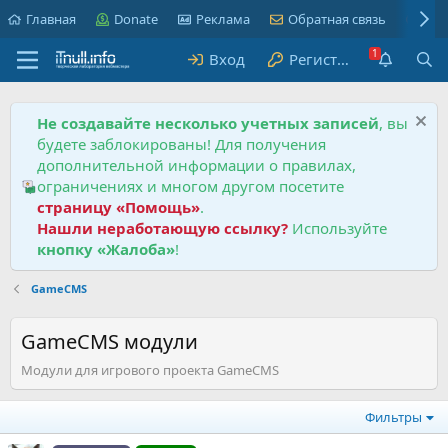
Главная
Donate
Реклама
Обратная связь
Пра
Вход
Регистрация
Не создавайте несколько учетных записей
, вы
будете заблокированы! Для получения
дополнительной информации о правилах,
ограничениях и многом другом посетите
страницу «Помощь»
.
Нашли неработающую ссылку?
Используйте
кнопку «Жалоба»
!
GameCMS
GameCMS модули
Модули для игрового проекта GameCMS
Фильтры