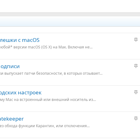
З
флешки с macOS
а
юбой* версии macOS (OS X) на Мак. Включая не...
к
р
е
З
подписи
п
а
 выпускает патчи безопасности, в которых отзывает...
л
к
е
р
е
З
одских настроек
о
п
а
му Mac на встроенный или внешний носитель из...
л
к
е
р
е
З
tekeeper
о
п
а
з обхода функции Карантин, или отключения...
л
к
е
р