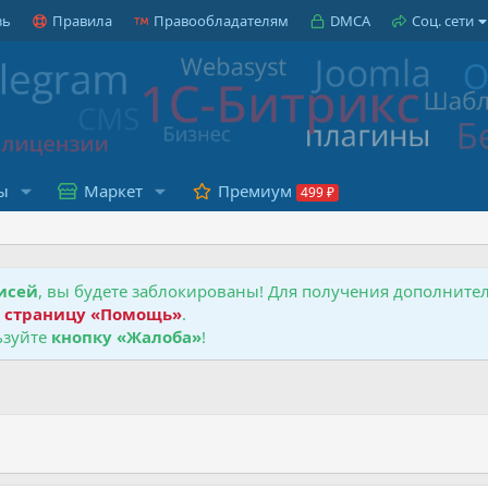
зь
Правила
Правообладателям
DMCA
Соц. сети
ы
Маркет
Премиум
исей
, вы будете заблокированы! Для получения дополнит
е
страницу «Помощь»
.
зуйте
кнопку «Жалоба»
!