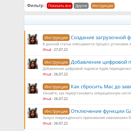
Фильтр :
Показать все
Другое
Инструкция
Создание загрузочной 
Инструкция
В данной статье описывается процесс установки л
27.07.22
iTnull
Добавление цифровой 
Инструкция
Добавление цифровой подписи Apple периодически
26.07.22
iTnull
Как сбросить Mac до зав
Инструкция
Узнайте, как переустановить операционную систе
26.07.22
iTnull
Отключение функции Ga
Инструкция
Запуск повреждённого приложения невозможен бе
26.07.22
iTnull