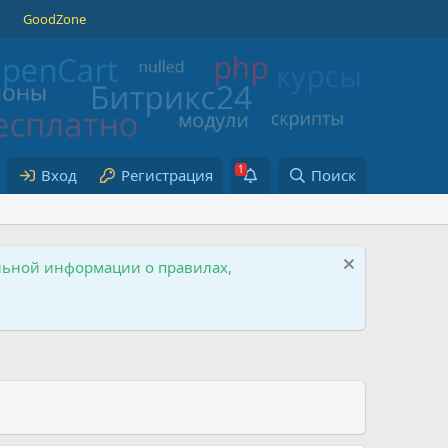
GoodZone
Вход
Регистрация
Поиск
ельной информации о правилах,