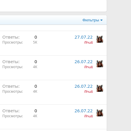
Фильтры
Ответы
0
27.07.22
Просмотры
5K
iTnull
Ответы
0
26.07.22
Просмотры
4K
iTnull
н
Ответы
0
26.07.22
Просмотры
4K
iTnull
н
Ответы
0
26.07.22
Просмотры
4K
iTnull