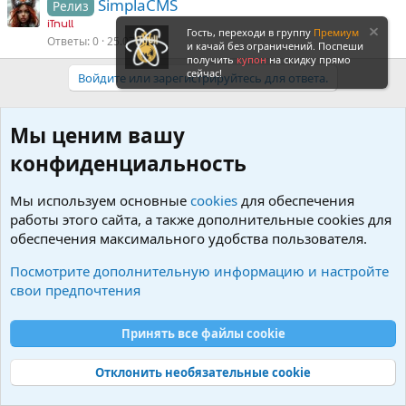
SimplaCMS
Релиз
iTnull
Гость, переходи в группу
Премиум
Ответы
0
25.07.21
и качай без ограничений. Поспеши
получить
купон
на скидку прямо
сейчас!
Войдите или зарегистрируйтесь для ответа.
Мы ценим вашу
конфиденциальность
Мы используем основные
cookies
для обеспечения
работы этого сайта, а также дополнительные cookies для
обеспечения максимального удобства пользователя.
Посмотрите дополнительную информацию и настройте
свои предпочтения
Принять все файлы cookie
SimplaCMS
Отклонить необязательные cookie
R
S
S