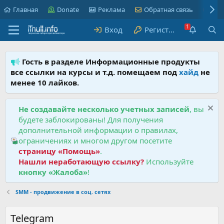
Главная
Donate
Реклама
Обратная связь
Пра
Вход
Регистрация
Гость в разделе Информационные продукты
все ссылки на курсы и т.д. помещаем под
хайд
не
менее 10 лайков.
Не создавайте несколько учетных записей
, вы
будете заблокированы! Для получения
дополнительной информации о правилах,
ограничениях и многом другом посетите
страницу «Помощь»
.
Нашли неработающую ссылку?
Используйте
кнопку «Жалоба»
!
SMM - продвижение в соц. сетях
Telegram