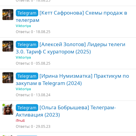
Ответы
0
18.08.25
[Кетт Сафронова] Схемы продаж в
Telegram
телеграм
Viktoriya
Ответы
0
18.08.25
[Алексей Золотов] Лидеры телеги
Telegram
3.0. Тариф С куратором (2025)
Viktoriya
Ответы
0
05.08.25
[Ирина Нумизматка] Практикум по
Telegram
закупам в Telegram (2024)
Viktoriya
Ответы
0
13.08.24
[Ольга Бобрышева] Телеграм-
Telegram
Активация (2023)
iTnull
Ответы
0
29.05.23