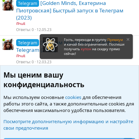
[Golden Minds, Екатерина
Telegram
Пиотровская] Быстрый запуск в Телеграм
(2023)
iTnull
Ответы
0
12.05.23
Гость, переходи в группу
Премиум
[Максим Бондаренко] Клуб по
Telegram
и качай без ограничений. Поспеши
Telegram (2023)
получить
купон
на скидку прямо
сейчас!
iTnull
Ответы
0
12.03.23
Мы ценим вашу
[Дикий Телеграм] Приватный курс
Telegram
по Телеграм
конфиденциальность
iTnull
Ответы
0
24.10.21
Мы используем основные
cookies
для обеспечения
работы этого сайта, а также дополнительные cookies для
Автоматизированный бот Telegram
Telegram
обеспечения максимального удобства пользователя.
iTnull
Ответы
0
24.10.21
Посмотрите дополнительную информацию и настройте
свои предпочтения
Войдите или зарегистрируйтесь для ответа.