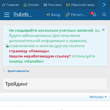
Главная
Donate
Реклама
Обратная связь
Пра
Вход
Регистрация
Не создавайте несколько учетных записей
, вы
будете заблокированы! Для получения
дополнительной информации о правилах,
ограничениях и многом другом посетите
страницу «Помощь»
.
Нашли неработающую ссылку?
Используйте
кнопку «Жалоба»
!
Криптовалюты
Трейдинг
Фильтры