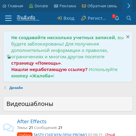
Главная
Donate
Реклама
Обратная связь
Пра
Вход
Регистрация
Не создавайте несколько учетных записей
, вы
будете заблокированы! Для получения
дополнительной информации о правилах,
ограничениях и многом другом посетите
страницу «Помощь»
.
Нашли неработающую ссылку?
Используйте
кнопку «Жалоба»
!
Дизайн
Видеошаблоны
After Effects
Темы
21
Сообщения
21
TASTY CHICKEN DISH PROMO
02.09.21
Шаблон
iTnull