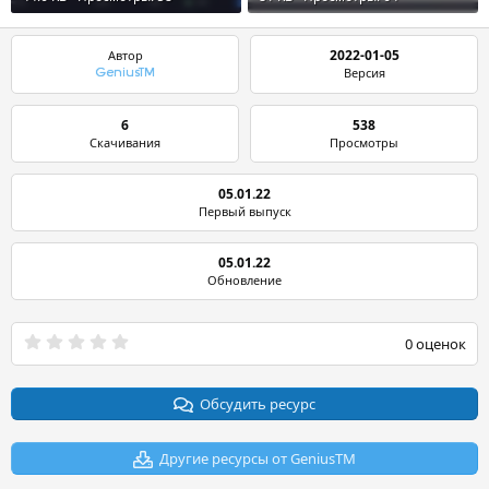
2022-01-05
Автор
Версия
GeniusTM
6
538
Скачивания
Просмотры
05.01.22
Первый выпуск
05.01.22
Обновление
0
0 оценок
.
0
0
з
Обсудить ресурс
в
ё
з
Другие ресурсы от GeniusTM
д