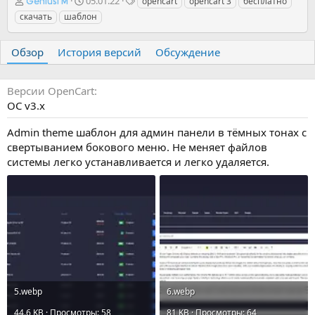
А
Д
Т
05.01.22
opencart
opencart 3
бесплатно
GeniusTM
в
а
е
скачать
шаблон
т
т
г
о
а
и
р
с
Обзор
История версий
Обсуждение
о
з
д
Версии OpenCart
а
OC v3.х
н
и
Admin theme шаблон для админ панели в тёмных тонах с
я
свертыванием бокового меню. Не меняет файлов
системы легко устанавливается и легко удаляется.
5.webp
6.webp
44.6 KB · Просмотры: 58
81 KB · Просмотры: 64