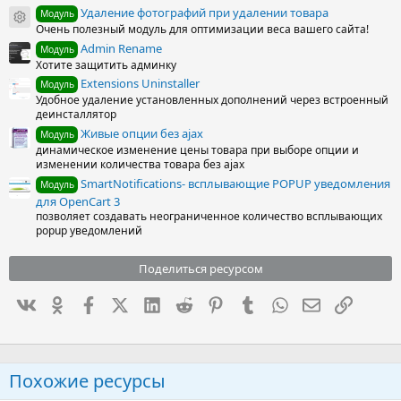
Удаление фотографий при удалении товара
Модуль
Иконка ресурса
Очень полезный модуль для оптимизации веса вашего сайта!
Admin Rename
Модуль
Хотите защитить админку
Extensions Uninstaller
Модуль
Удобное удаление установленных дополнений через встроенный
деинсталлятор
Живые опции без ajax
Модуль
динамическое изменение цены товара при выборе опции и
изменении количества товара без ajax
SmartNotifications- всплывающие POPUP уведомления
Модуль
для OpenCart 3
позволяет создавать неограниченное количество всплывающих
popup уведомлений
Поделиться ресурсом
Вконтакте
Одноклассники
Facebook
X (Twitter)
LinkedIn
Reddit
Pinterest
Tumblr
WhatsApp
Электронна
Ссылка
Похожие ресурсы