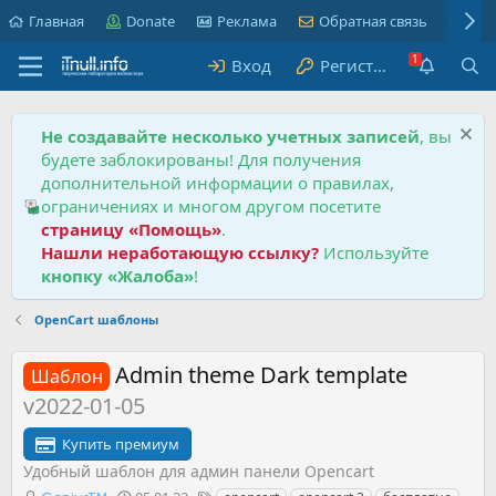
Главная
Donate
Реклама
Обратная связь
Пра
Вход
Регистрация
Не создавайте несколько учетных записей
, вы
будете заблокированы! Для получения
дополнительной информации о правилах,
ограничениях и многом другом посетите
страницу «Помощь»
.
Нашли неработающую ссылку?
Используйте
кнопку «Жалоба»
!
OpenCart шаблоны
Admin theme Dark template
Шаблон
v2022-01-05
Купить премиум
Удобный шаблон для админ панели Opencart