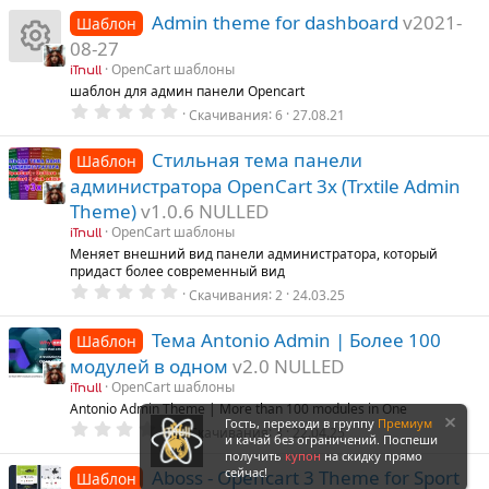
Admin theme for dashboard
v2021-
Шаблон
08-27
OpenCart шаблоны
iTnull
И
шаблон для админ панели Opencart
0
Скачивания
6
27.08.21
к
.
0
0
Стильная тема панели
Шаблон
о
з
администратора OpenCart 3x (Trxtile Admin
в
ё
н
Theme)
v1.0.6 NULLED
з
д
OpenCart шаблоны
iTnull
к
Меняет внешний вид панели администратора, который
придаст более современный вид
0
а
Скачивания
2
24.03.25
.
0
0
р
Тема Antonio Admin | Более 100
Шаблон
з
модулей в одном
v2.0 NULLED
в
е
ё
OpenCart шаблоны
iTnull
з
Antonio Admin Theme | More than 100 modules in One
д
су
Гость, переходи в группу
Премиум
0
Скачивания
3
22.04.25
и качай без ограничений. Поспеши
.
0
получить
купон
на скидку прямо
р
0
сейчас!
Aboss - Opencart 3 Theme for Sport
Шаблон
з