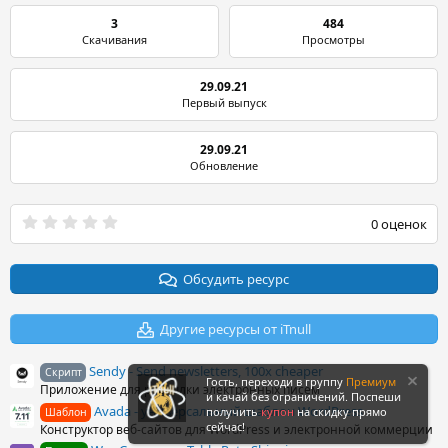
3
484
Скачивания
Просмотры
29.09.21
Первый выпуск
29.09.21
Обновление
0
0 оценок
.
0
0
з
Обсудить ресурс
в
ё
з
Другие ресурсы от iTnull
д
Sendy - Send newsletters, 100x cheaper
Скрипт
Гость, переходи в группу
Премиум
Приложение для рассылки электронных писем
и качай без ограничений. Поспеши
Avada - универсальный шаблон WordPress
получить
купон
на скидку прямо
Шаблон
сейчас!
Конструктор веб-сайтов для WordPress и электронной коммерции