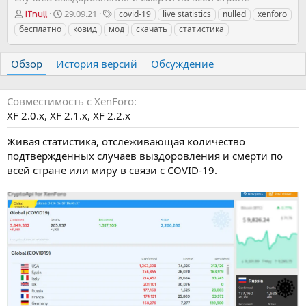
А
Д
Т
29.09.21
covid-19
live statistics
nulled
xenforo
iTnull
в
а
е
бесплатно
ковид
мод
скачать
статистика
т
т
г
о
а
и
р
с
Обзор
История версий
Обсуждение
о
з
д
Совместимость с XenForo
а
XF 2.0.x
XF 2.1.x
XF 2.2.x
н
и
Живая статистика, отслеживающая количество
я
подтвержденных случаев выздоровления и смерти по
всей стране или миру в связи с COVID-19.