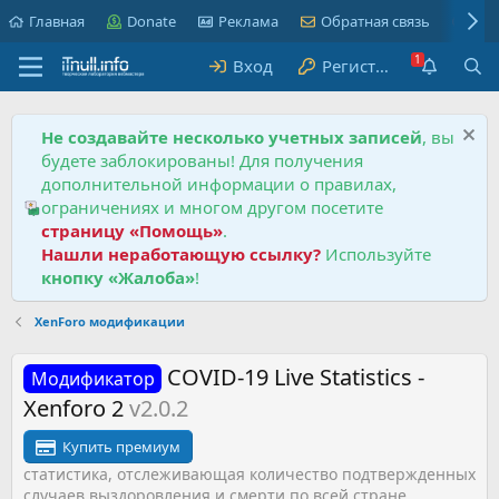
Главная
Donate
Реклама
Обратная связь
Пра
Вход
Регистрация
Не создавайте несколько учетных записей
, вы
будете заблокированы! Для получения
дополнительной информации о правилах,
ограничениях и многом другом посетите
страницу «Помощь»
.
Нашли неработающую ссылку?
Используйте
кнопку «Жалоба»
!
XenForo модификации
COVID-19 Live Statistics -
Модификатор
Xenforo 2
v2.0.2
Купить премиум
статистика, отслеживающая количество подтвержденных
случаев выздоровления и смерти по всей стране