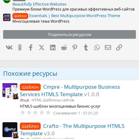
Beautifully Effective Websites
Премиум-блоки WordPress для красивых эффективных веб-сайтов
Essentials | Best Multipurpose WordPress Theme
Шаблон
Многоцелевая тема WordPress
Поделиться ресурсом
Вконтакте
Одноклассники
Facebook
X (Twitter)
LinkedIn
Reddit
Pinterest
Tumblr
WhatsApp
Электронна
Ссылка
Похожие ресурсы
Cmpre - Multipurpose Business
Шаблон
Services HTML5 Template
v1.0.0
HTML Шаблоны сайтов
iTnull
HTML5-шаблон многоцелевых бизнес-услуг
0
Скачивания
1
07.01.25
.
0
0
Crafto - The Multipurpose HTML5
Шаблон
з
Template
v3.0
в
ё