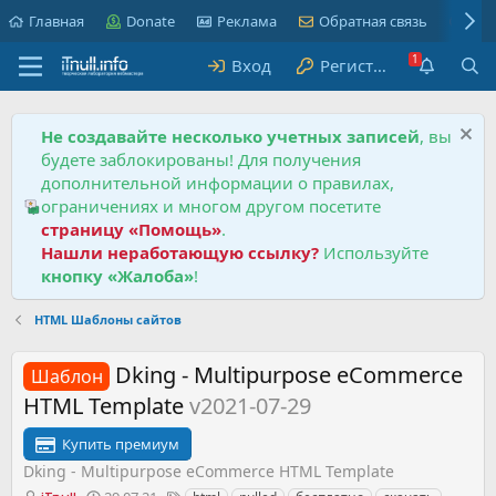
Главная
Donate
Реклама
Обратная связь
Пра
Вход
Регистрация
Не создавайте несколько учетных записей
, вы
будете заблокированы! Для получения
дополнительной информации о правилах,
ограничениях и многом другом посетите
страницу «Помощь»
.
Нашли неработающую ссылку?
Используйте
кнопку «Жалоба»
!
HTML Шаблоны сайтов
Dking - Multipurpose eCommerce
Шаблон
HTML Template
v2021-07-29
Купить премиум
Dking - Multipurpose eCommerce HTML Template