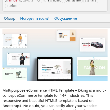
А
Д
Т
29.07.21
html
nulled
бесплатно
скачать
iTnull
в
а
е
шаблон
т
т
г
о
а
и
р
с
Обзор
История версий
Обсуждение
о
з
д
а
н
и
я
Multipurpose eCommerce HTML Template – Dking is a multi-
concept eCommerce template for 14+ industries. This
responsive and beautiful HTML5 template is based on
Bootstrap4. No doubt, you can easily alter your website