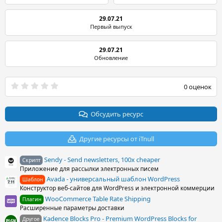
29.07.21
Первый выпуск
29.07.21
Обновление
0
0 оценок
.
0
0
з
Обсудить ресурс
в
ё
з
Другие ресурсы от iTnull
д
Sendy - Send newsletters, 100x cheaper
Скрипт
Приложение для рассылки электронных писем
Avada - универсальный шаблон WordPress
Шаблон
Конструктор веб-сайтов для WordPress и электронной коммерции
WooCommerce Table Rate Shipping
Плагин
Расширенные параметры доставки
Kadence Blocks Pro - Premium WordPress Blocks for
Другое