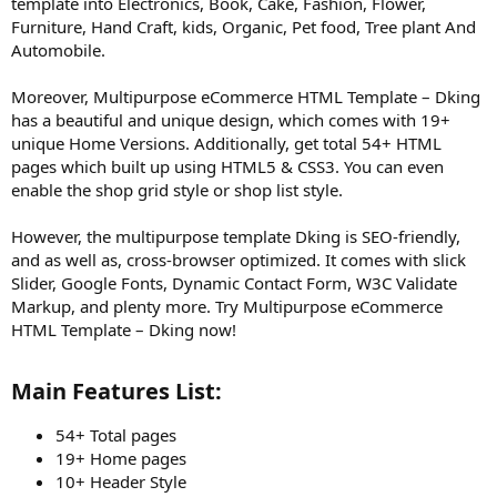
template into Electronics, Book, Cake, Fashion, Flower,
Furniture, Hand Craft, kids, Organic, Pet food, Tree plant And
Automobile.
Moreover, Multipurpose eCommerce HTML Template – Dking
has a beautiful and unique design, which comes with 19+
unique Home Versions. Additionally, get total 54+ HTML
pages which built up using HTML5 & CSS3. You can even
enable the shop grid style or shop list style.
However, the multipurpose template Dking is SEO-friendly,
and as well as, cross-browser optimized. It comes with slick
Slider, Google Fonts, Dynamic Contact Form, W3C Validate
Markup, and plenty more. Try Multipurpose eCommerce
HTML Template – Dking now!
Main Features List:​
54+ Total pages
19+ Home pages
10+ Header Style