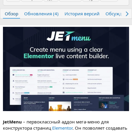
т
т
г
о
а
и
р
с
Обзор
Обновления (4)
История версий
Обсуждени
о
з
д
а
н
и
я
JetMenu
– первоклассный аддон мега-меню для
конструктора страниц
Elementor
. Он позволяет создавать