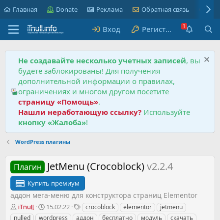
Главная
Donate
Реклама
Обратная связь
Пра
Вход
Регистрация
Не создавайте несколько учетных записей
, вы
будете заблокированы! Для получения
дополнительной информации о правилах,
ограничениях и многом другом посетите
страницу «Помощь»
.
Нашли неработающую ссылку?
Используйте
кнопку «Жалоба»
!
WordPress плагины
JetMenu (Crocoblock)
v2.2.4
Плагин
Купить премиум
аддон мега-меню для конструктора страниц Elementor
А
Д
Т
15.02.22
crocoblock
elementor
jetmenu
iTnull
в
а
е
nulled
wordpress
аддон
бесплатно
модуль
скачать