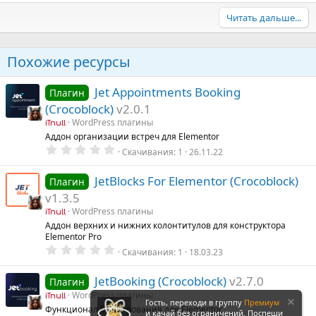
Читать дальше...
Похожие ресурсы
Jet Appointments Booking
Плагин
(Crocoblock)
v2.0.1
WordPress плагины
iTnull
Аддон организации встреч для Elementor
0
Скачивания
1
26.11.22
.
0
0
JetBlocks For Elementor (Crocoblock)
Плагин
з
v1.3.5
в
ё
WordPress плагины
iTnull
з
Аддон верхних и нижних колонтитулов для конструктора
д
Elementor Pro
0
Скачивания
1
18.03.23
.
0
0
JetBooking (Crocoblock)
v2.7.0
Плагин
з
WordPress плагины
в
iTnull
Гость, переходи в группу
Премиум
ё
Функционал бронирования для Elementor
и качай без ограничений. Поспеши