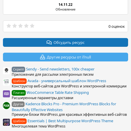
14.11.22
Обновление
0
0 оценок
.
0
0
з
Обсудить ресурс
в
ё
з
Другие ресурсы от iTnull
д
Sendy - Send newsletters, 100x cheaper
Скрипт
Приложение для рассылки электронных писем
Avada - универсальный шаблон WordPress
Шаблон
Конструктор веб-сайтов для WordPress и электронной коммерции
WooCommerce Table Rate Shipping
Плагин
Расширенные параметры доставки
Kadence Blocks Pro - Premium WordPress Blocks for
Другое
Beautifully Effective Websites
Премиум-блоки WordPress для красивых эффективных веб-сайтов
Essentials | Best Multipurpose WordPress Theme
Шаблон
Многоцелевая тема WordPress