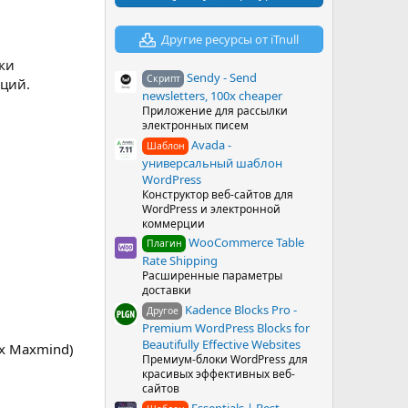
в
ё
з
Другие ресурсы от iTnull
д
ки
Sendy - Send
Скрипт
ций.
newsletters, 100x cheaper
Приложение для рассылки
электронных писем
Avada -
Шаблон
универсальный шаблон
WordPress
Конструктор веб-сайтов для
WordPress и электронной
коммерции
WooCommerce Table
Плагин
Rate Shipping
Расширенные параметры
доставки
Kadence Blocks Pro -
Другое
Premium WordPress Blocks for
Beautifully Effective Websites
х Maxmind)
Премиум-блоки WordPress для
красивых эффективных веб-
сайтов
Essentials | Best