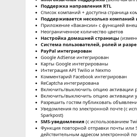
Поддержка направления RTL
Список компаний + доступна страница к
Поддерживается несколько компаний
Приложение «Вакансии» с функцией внеш
Неограниченное количество цветов
Настройка домашней страницы
(измене
Система пользователей, ролей и разре
PayPal интегрирован
Google AdSense интегрирован
Карты Google интегрированы
Интеграция API Twilio и Nexmo
Комментарий Facebook интегрирован
ReCaptcha интегрирована
Включить/выключить опцию активации 
Включить/выключить опцию активации у
Разрешить гостям публиковать объявления
Уведомления по электронной почте (с исп
Sparkpost)
SMS-уведомления
(с использованием Twi
Функция повторной отправки почты или 
действительным адресом электронной по