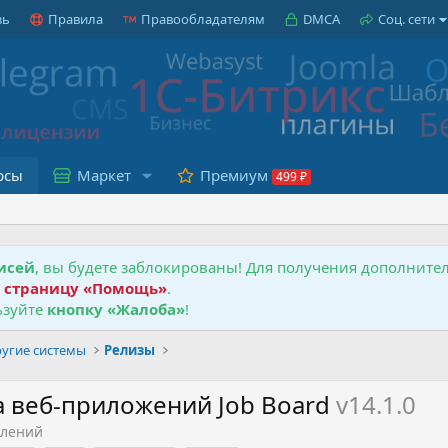
зь
Правила
Правообладателям
DMCA
Соц. сети
рсы
Маркет
Премиум
исей
, вы будете заблокированы! Для получения дополнит
е
страницу «Помощь»
.
зуйте
кнопку «Жалоба»
!
угие системы
Релизы
а веб-приложений Job Board
v14.1.0
влений