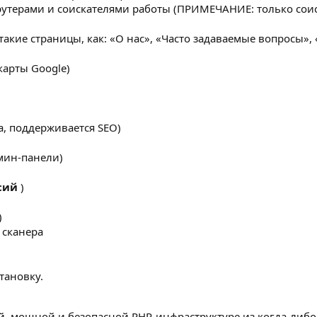
утерами и соискателями работы (ПРИМЕЧАНИЕ: только соис
такие страницы, как: «О нас», «Часто задаваемые вопросы»,
карты Google)
а, поддерживается SEO)
мин-панели)
сий
)
)
 сканера
тановку.
ной, мощной и безопасной PHP-инфраструктуре из когда-либо