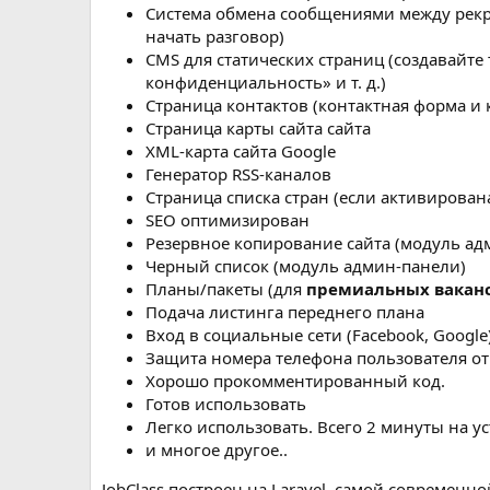
Система обмена сообщениями между рекр
начать разговор)
CMS для статических страниц (создавайте 
конфиденциальность» и т. д.)
Страница контактов (контактная форма и 
Страница карты сайта сайта
XML-карта сайта Google
Генератор RSS-каналов
Страница списка стран (если активирован
SEO оптимизирован
Резервное копирование сайта (модуль ад
Черный список (модуль админ-панели)
Планы/пакеты (для
премиальных вакан
Подача листинга переднего плана
Вход в социальные сети (Facebook, Google
Защита номера телефона пользователя от
Хорошо прокомментированный код.
Готов использовать
Легко использовать. Всего 2 минуты на ус
и многое другое..
JobClass построен на Laravel, самой современ