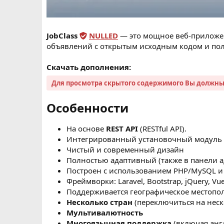
JobClass
NULLED
— это мощное веб-приложен
объявлений с открытым исходным кодом и по
Скачать дополнения:
Для просмотра скрытого содержимого Вы должн
Особенности​
На основе
REST API
(RESTful API).
Интегрированный установочный модуль
Чистый и современный дизайн
Полностью адаптивный (также в панели 
Построен с использованием PHP/MySQL и
Фреймворки: Laravel, Bootstrap, jQuery, Vue
Поддерживается географическое местопо
Несколько стран
(переключиться на неск
Мультивалютность
Многоязычная поддержка
(включая анг