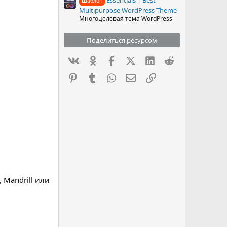
Шаблон
Multipurpose WordPress Theme
Многоцелевая тема WordPress
Поделиться ресурсом
Вконтакте
Одноклассники
Facebook
X (Twitter)
LinkedIn
Reddit
Pinterest
Tumblr
WhatsApp
Электронная почта
Ссылка
 Mandrill или