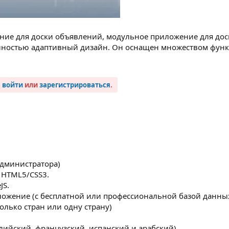
ие для доски объявлений, модульное приложение для дос
лностью адаптивный дизайн. Он оснащен множеством функ
ы
войти
или
зарегистрироваться
.
администратора)
 HTML5/CSS3.
JS.
ложение (с бесплатной или профессиональной базой данны
олько стран или одну страну)
лийский, французский, испанский и арабский)