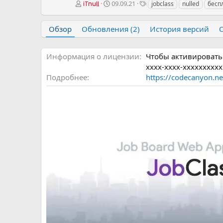
А
Д
Т
09.09.21
jobclass
nulled
бесп
iTnull
в
а
е
т
т
г
Обзор
Обновления (2)
История версий
о
а
и
р
с
о
Информация о лицензии
Чтобы активировать 
з
д
xxxx-xxxx-xxxxxxxxxx
а
Подробнее
https://codecanyon.ne
н
и
я