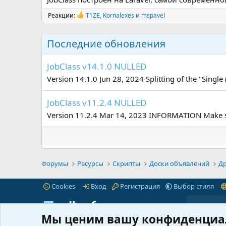
Реакции:
T1ZE
,
Kornalexes
и
mspavel
Р
е
а
Последние обновления
к
ц
и
JobClass v14.1.0 NULLED
и
:
Version 14.1.0 Jun 28, 2024 Splitting of the "Single 
JobClass v11.2.4 NULLED
Version 11.2.4 Mar 14, 2023 INFORMATION Make sur
Форумы
Ресурсы
Скрипты
Доски объявлений
Др
Cookies
Вход
Регистрация
Выбор стиля
Мы ценим вашу конфиденциа