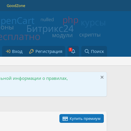
GoodZone
Вход
Регистрация
Поиск
ельной информации о правилах,
Купить премиум