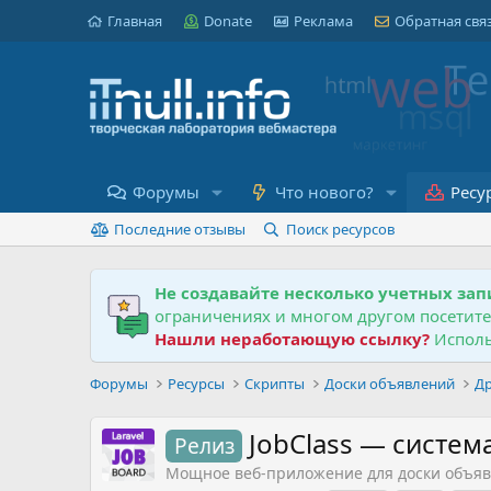
Главная
Donate
Реклама
Обратная свя
Форумы
Что нового?
Ресу
Последние отзывы
Поиск ресурсов
Не создавайте несколько учетных зап
ограничениях и многом другом посетит
Нашли неработающую ссылку?
Исполь
Форумы
Ресурсы
Скрипты
Доски объявлений
Др
JobClass — систем
Релиз
Мощное веб-приложение для доски объя