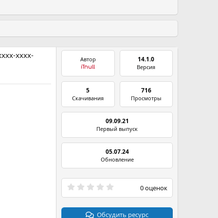
xxx-xxxx-
14.1.0
Автор
Версия
iTnull
5
716
Скачивания
Просмотры
09.09.21
Первый выпуск
05.07.24
Обновление
0
0 оценок
.
0
0
з
Обсудить ресурс