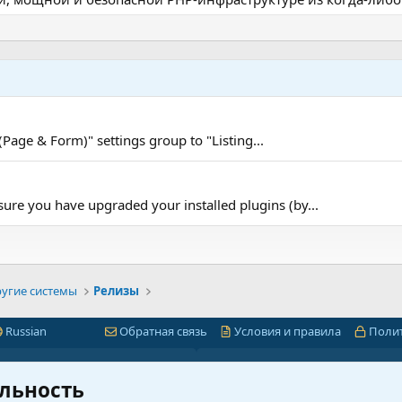
(Page & Form)" settings group to "Listing...
e you have upgraded your installed plugins (by...
угие системы
Релизы
Russian
Обратная связь
Условия и правила
Поли
Быстрая навигация
Лицензии 1С-Битр
льность