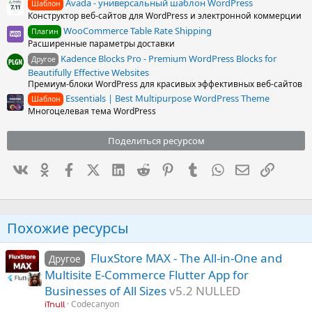
Avada - универсальный шаблон WordPress
Шаблон
Конструктор веб-сайтов для WordPress и электронной коммерции
WooCommerce Table Rate Shipping
Плагин
Расширенные параметры доставки
Kadence Blocks Pro - Premium WordPress Blocks for
Другое
Beautifully Effective Websites
Премиум-блоки WordPress для красивых эффективных веб-сайтов
Essentials | Best Multipurpose WordPress Theme
Шаблон
Многоцелевая тема WordPress
Поделиться ресурсом
Вконтакте
Одноклассники
Facebook
X (Twitter)
LinkedIn
Reddit
Pinterest
Tumblr
WhatsApp
Электронна
Ссылка
Похожие ресурсы
FluxStore MAX - The All-in-One and
Другое
Multisite E-Commerce Flutter App for
Businesses of All Sizes
v5.2 NULLED
Codecanyon
iTnull