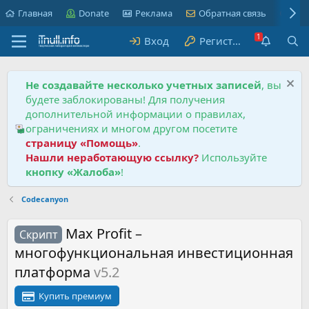
Главная
Donate
Реклама
Обратная связь
Пра
Вход
Регистрация
Не создавайте несколько учетных записей
, вы
будете заблокированы! Для получения
дополнительной информации о правилах,
ограничениях и многом другом посетите
страницу «Помощь»
.
Нашли неработающую ссылку?
Используйте
кнопку «Жалоба»
!
Codecanyon
Max Profit –
Скрипт
многофункциональная инвестиционная
платформа
v5.2
Купить премиум