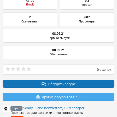
5.2
Автор
Версия
iTnull
2
607
Скачивания
Просмотры
08.09.21
Первый выпуск
08.09.21
Обновление
0
0 оценок
.
0
0
з
Обсудить ресурс
в
ё
з
Другие ресурсы от iTnull
д
Sendy - Send newsletters, 100x cheaper
Скрипт
Приложение для рассылки электронных писем