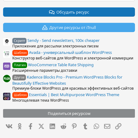
0
0
з
Обсудить ресурс
в
ё
з
Другие ресурсы от iTnull
д
Sendy - Send newsletters, 100x cheaper
Скрипт
Приложение для рассылки электронных писем
Avada - универсальный шаблон WordPress
Шаблон
Конструктор веб-сайтов для WordPress и электронной коммерции
WooCommerce Table Rate Shipping
Плагин
Расширенные параметры доставки
Kadence Blocks Pro - Premium WordPress Blocks for
Другое
Beautifully Effective Websites
Премиум-блоки WordPress для красивых эффективных веб-сайтов
Essentials | Best Multipurpose WordPress Theme
Шаблон
Многоцелевая тема WordPress
Поделиться ресурсом
Вконтакте
Одноклассники
Facebook
X (Twitter)
LinkedIn
Reddit
Pinterest
Tumblr
WhatsApp
Электронна
Ссылка