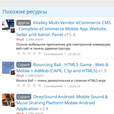
Похожие ресурсы
6Valley Multi-Vendor eCommerce CMS
Другое
- Complete eCommerce Mobile App, Website,
Seller and Admin Panel
v15.4
Codecanyon
iTnull
Полное мобильное приложение для электронной коммерции,
веб-сайт и панель администратора
0
Скачивания
1
22.08.25
.
0
0
Bouncing Ball - HTML5 Game - Web &
Скрипт
з
Mobile + AdMob (CAPX, C3p and HTML5)
v1.0
в
ё
Codecanyon
iTnull
з
Bounce Ball — очень увлекательная и сложная HTML5-игра
д
0
Скачивания
1
22.03.24
.
0
0
DeepSound Android- Mobile Sound &
Скрипт
з
Music Sharing Platform Mobile Android
в
ё
Application
v3.4
з
д
Codecanyon
iTnull