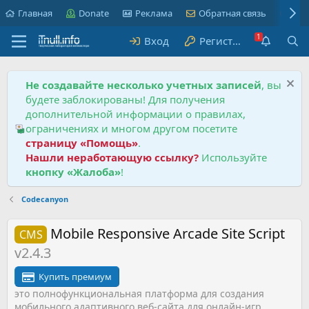
Главная
Donate
Реклама
Обратная связь
Пра
Вход
Регистрация
Не создавайте несколько учетных записей
, вы
будете заблокированы! Для получения
дополнительной информации о правилах,
ограничениях и многом другом посетите
страницу «Помощь»
.
Нашли неработающую ссылку?
Используйте
кнопку «Жалоба»
!
Codecanyon
Mobile Responsive Arcade Site Script
CMS
v2.4.3
Купить премиум
это полнофункциональная платформа для создания
мобильного адаптивного веб-сайта для онлайн-игр