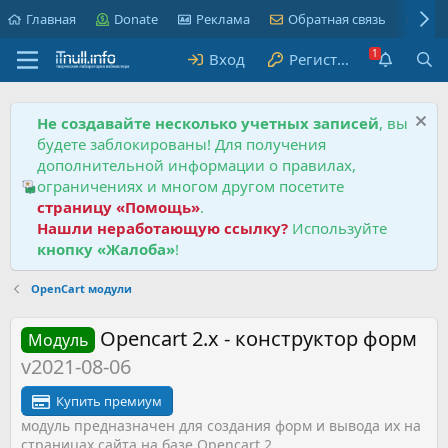
Главная
Donate
Реклама
Обратная связь
Пра
Вход
Регистрация
Не создавайте несколько учетных записей
, вы
будете заблокированы! Для получения
дополнительной информации о правилах,
ограничениях и многом другом посетите
страницу «Помощь»
.
Нашли неработающую ссылку?
Используйте
кнопку «Жалоба»
!
OpenCart модули
Opencart 2.x - конструктор форм
Модуль
v2021-08-06
Купить премиум
модуль предназначен для создания форм и вывода их на
страницах сайта на базе Opencart 2