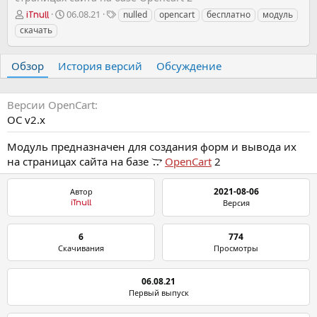
А
Д
Т
06.08.21
nulled
opencart
бесплатно
модуль
iTnull
в
а
е
скачать
т
т
г
о
а
и
р
с
Обзор
История версий
Обсуждение
о
з
д
Версии OpenCart
а
OC v2.х
н
и
Модуль предназначен для создания форм и вывода их
я
на страницах сайта на базе
OpenCart
2
2021-08-06
Автор
Версия
iTnull
6
774
Скачивания
Просмотры
06.08.21
Первый выпуск