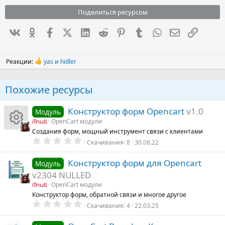
Поделиться ресурсом
Вконтакте
Одноклассники
Facebook
X (Twitter)
LinkedIn
Reddit
Pinterest
Tumblr
WhatsApp
Электронна
Ссылка
Реакции:
yas
и
hidler
Р
е
а
Похожие ресурсы
к
ц
и
Конструктор форм Opencart
v1.0
Модуль
и
:
OpenCart модули
iTnull
Создания форм, мощный инструмент связи с клиентами
И
0
Скачивания
8
30.08.22
.
0
к
0
Конструктор форм для Opencart
Модуль
з
v2304 NULLED
в
о
ё
OpenCart модули
iTnull
з
Конструктор форм, обратной связи и многое другое
н
д
0
Скачивания
4
22.03.25
.
к
0
0