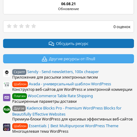
06.08.21
Обновление
0
0 оценок
.
0
0
з
Обсудить ресурс
в
ё
з
Другие ресурсы от iTnull
д
Sendy - Send newsletters, 100x cheaper
Скрипт
Приложение для рассылки электронных писем
Avada - универсальный шаблон WordPress
Шаблон
Конструктор веб-сайтов для WordPress и электронной коммерции
WooCommerce Table Rate Shipping
Плагин
Расширенные параметры доставки
Kadence Blocks Pro - Premium WordPress Blocks for
Другое
Beautifully Effective Websites
Премиум-блоки WordPress для красивых эффективных веб-сайтов
Essentials | Best Multipurpose WordPress Theme
Шаблон
Многоцелевая тема WordPress