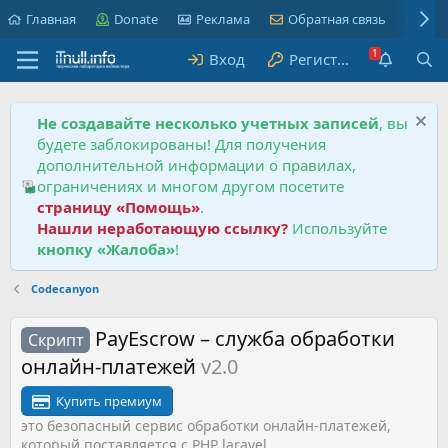
Главная
Donate
Реклама
Обратная связь
Пра
Вход
Регистрация
Не создавайте несколько учетных записей
, вы
будете заблокированы! Для получения
дополнительной информации о правилах,
ограничениях и многом другом посетите
страницу «Помощь»
.
Нашли неработающую ссылку?
Используйте
кнопку «Жалоба»
!
Codecanyon
PayEscrow – служба обработки
Скрипт
онлайн-платежей
v2.0
Купить премиум
это безопасный сервис обработки онлайн-платежей,
который поставляется с PHP laravel