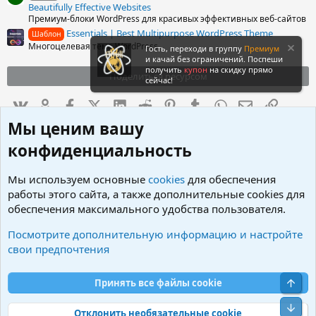
Beautifully Effective Websites
Премиум-блоки WordPress для красивых эффективных веб-сайтов
Essentials | Best Multipurpose WordPress Theme
Шаблон
Многоцелевая тема WordPress
Гость, переходи в группу
Премиум
и качай без ограничений. Поспеши
получить
купон
на скидку прямо
Поделиться ресурсом
сейчас!
Вконтакте
Одноклассники
Facebook
X (Twitter)
LinkedIn
Reddit
Pinterest
Tumblr
WhatsApp
Электронна
Ссылка
Мы ценим вашу
конфиденциальность
Похожие ресурсы
Мы используем основные
cookies
для обеспечения
работы этого сайта, а также дополнительные cookies для
PayEscrow – Online Payment
Скрипт
обеспечения максимального удобства пользователя.
Processing Service PHP Script
v3.0
Codecanyon
iTnull
Посмотрите дополнительную информацию и настройте
Online Payment Processing Service PHP Script
свои предпочтения
0
Скачивания
1
03.11.21
.
0
0
Свер
Принять все файлы cookie
Codecanyon
з
в
Сниз
ё
Отклонить необязательные cookie