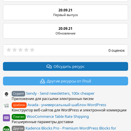
20.09.21
Первый выпуск
20.09.21
Обновление
0
0 оценок
.
0
0
з
Обсудить ресурс
в
ё
з
Другие ресурсы от iTnull
д
Sendy - Send newsletters, 100x cheaper
Скрипт
Приложение для рассылки электронных писем
Avada - универсальный шаблон WordPress
Шаблон
Конструктор веб-сайтов для WordPress и электронной коммерции
WooCommerce Table Rate Shipping
Плагин
Расширенные параметры доставки
Kadence Blocks Pro - Premium WordPress Blocks for
Другое