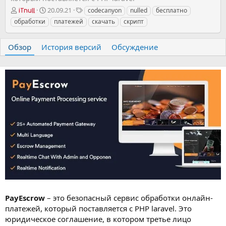
А
Д
Т
20.09.21
codecanyon
nulled
бесплатно
iTnull
в
а
е
обработки
платежей
скачать
скрипт
т
т
г
о
а
и
р
с
Обзор
История версий
Обсуждение
о
з
д
а
н
и
я
PayEscrow
– это безопасный сервис обработки онлайн-
платежей, который поставляется с PHP laravel. Это
юридическое соглашение, в котором третье лицо