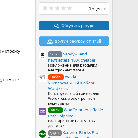
0
0 оценок
.
0
0
з
Обсудить ресурс
в
ё
з
Другие ресурсы от iTnull
д
лометражу
Sendy - Send
Скрипт
newsletters, 100x cheaper
Приложение для рассылки
электронных писем
Avada -
Шаблон
 формате
универсальный шаблон
WordPress
ы
Конструктор веб-сайтов для
WordPress и электронной
коммерции
WooCommerce Table
Плагин
Rate Shipping
Расширенные параметры
доставки
Kadence Blocks Pro -
Другое