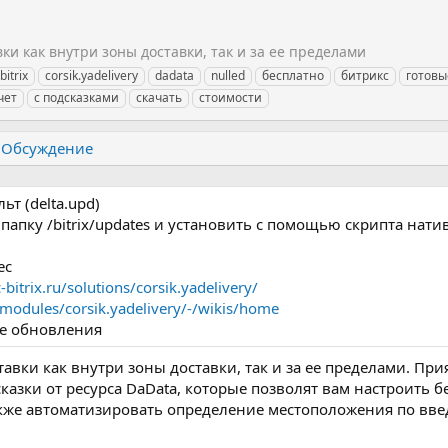
ки как внутри зоны доставки, так и за ее пределами
bitrix
corsik.yadelivery
dadata
nulled
бесплатно
битрикс
готовы
чет
с подсказками
скачать
стоимости
Обсуждение
т (delta.upd)
 папку /bitrix/updates и установить с помощью скрипта нат
ес
-bitrix.ru/solutions/corsik.yadelivery/
_modules/corsik.yadelivery/-/wikis/home
ке обновления
авки как внутри зоны доставки, так и за ее пределами. Пр
азки от ресурса DaData, которые позволят вам настроить 
также автоматизировать определение местоположения по вв