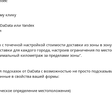
роек:
му клику
DaData или Yandex
и
с точечной настройкой стоимости доставки из зоны в зону
ставки для каждого города, настроив ограничения по мест
имальный километраж за пределами зоны”.
 подсказок от DaData с возможностью не просто подсказыва
анные в свойства вашей формы:
ическое определение местоположения)