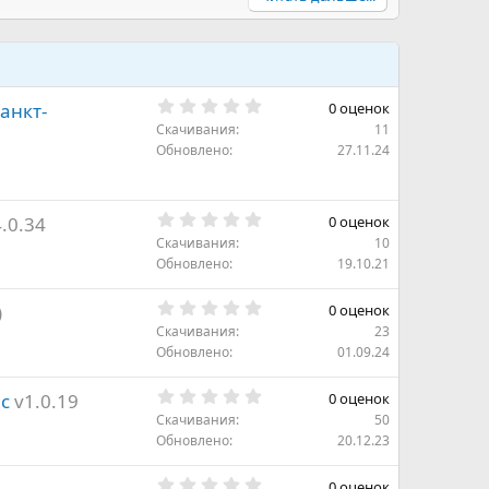
0
анкт-
0 оценок
.
Скачивания
11
0
0
Обновлено
27.11.24
з
в
ё
з
0
.0.34
0 оценок
д
.
Скачивания
10
0
0
Обновлено
19.10.21
з
в
0
ё
)
0 оценок
.
з
Скачивания
23
0
д
0
Обновлено
01.09.24
з
в
0
ё
lc
v1.0.19
0 оценок
.
з
Скачивания
50
0
д
0
Обновлено
20.12.23
з
в
0
ё
0 оценок