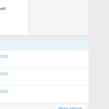
дий:
026)
026)
026)
Читать дальше...