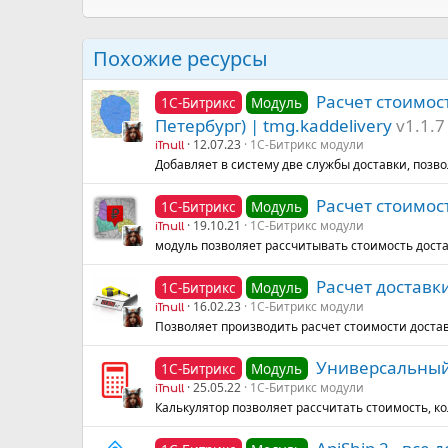
Похожие ресурсы
Расчет стоимост
1С-Битрикс
Модуль
Петербург) | tmg.kaddelivery
v1.1.7
12.07.23
1С-Битрикс модули
iTnull
Добавляет в систему две службы доставки, поз
Расчет стоимост
1С-Битрикс
Модуль
19.10.21
1С-Битрикс модули
iTnull
модуль позволяет рассчитывать стоимость дост
Расчет доставки
1С-Битрикс
Модуль
16.02.23
1С-Битрикс модули
iTnull
Позволяет производить расчет стоимости достав
Универсальный 
1С-Битрикс
Модуль
25.05.22
1С-Битрикс модули
iTnull
Калькулятор позволяет рассчитать стоимость, ко