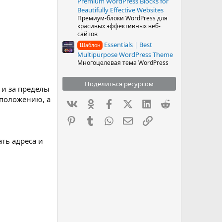
Premium WordPress Blocks for
Beautifully Effective Websites
Премиум-блоки WordPress для
красивых эффективных веб-
сайтов
Essentials | Best
Шаблон
Multipurpose WordPress Theme
Многоцелевая тема WordPress
Поделиться ресурсом
 и за пределы
оположению, а
Вконтакте
Одноклассники
Facebook
X (Twitter)
LinkedIn
Reddit
Pinterest
Tumblr
WhatsApp
Электронная почта
Ссылка
ть адреса и