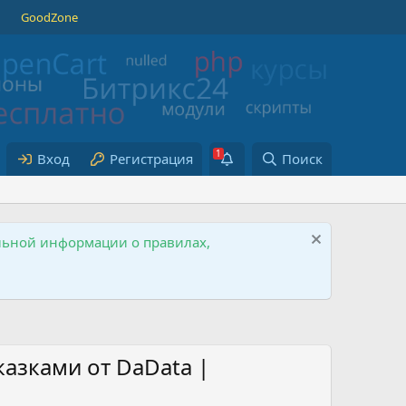
GoodZone
Вход
Регистрация
Поиск
ельной информации о правилах,
казками от DaData |