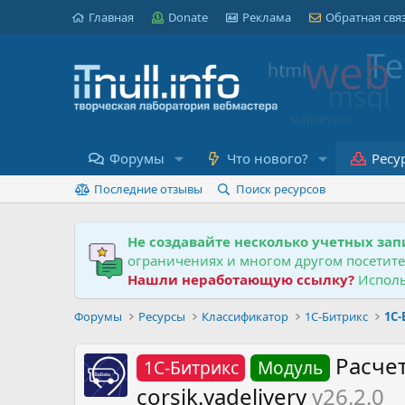
Главная
Donate
Реклама
Обратная свя
Форумы
Что нового?
Ресу
Последние отзывы
Поиск ресурсов
Не создавайте несколько учетных зап
ограничениях и многом другом посетит
Нашли неработающую ссылку?
Исполь
Форумы
Ресурсы
Классификатор
1С-Битрикс
1С
Расчет
1С-Битрикс
Модуль
corsik.yadelivery
v26.2.0