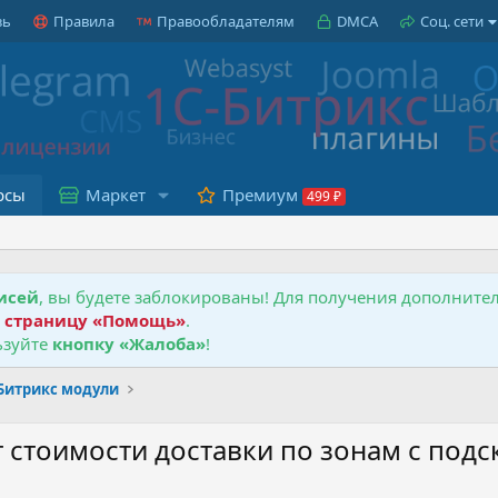
зь
Правила
Правообладателям
DMCA
Соц. сети
рсы
Маркет
Премиум
исей
, вы будете заблокированы! Для получения дополнит
е
страницу «Помощь»
.
зуйте
кнопку «Жалоба»
!
-Битрикс модули
 стоимости доставки по зонам с подс