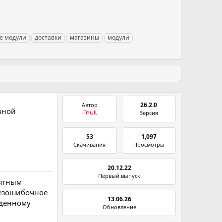
е модули
доставки
магазины
модули
26.2.0
Автор
ивной
Версия
iTnull
53
1,097
Скачивания
Просмотры
20.12.22
Первый выпуск
иятным
безошибочное
13.06.26
еденному
Обновление