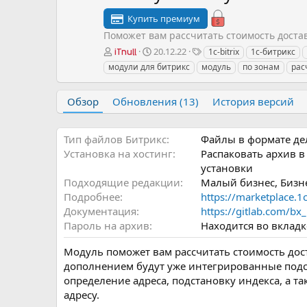
Купить премиум
Поможет вам рассчитать стоимость достав
А
Д
Т
20.12.22
1c-bitrix
1с-битрикс
iTnull
в
а
е
модули для битрикс
модуль
по зонам
рас
т
т
г
о
а
и
р
с
Обзор
Обновления (13)
История версий
о
з
д
Тип файлов Битрикс
Файлы в формате дель
а
Установка на хостинг
Распаковать архив в
н
установки
и
Подходящие редакции
Малый бизнес, Бизн
я
Подробнее
https://marketplace.1c
Документация
https://gitlab.com/bx
Пароль на архив
Находится во вклад
Модуль поможет вам рассчитать стоимость дост
дополнением будут уже интегрированные подск
определение адреса, подстановку индекса, а 
адресу.