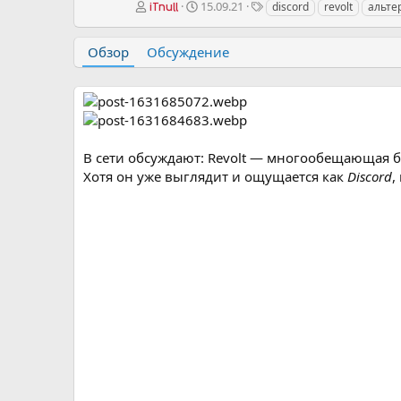
А
Д
Т
15.09.21
discord
revolt
альте
iTnull
в
а
е
т
т
г
Обзор
Обсуждение
о
а
и
р
с
о
з
д
а
н
В сети обсуждают: Revolt — многообещающая б
и
Хотя он уже выглядит и ощущается как
Discord
,
я