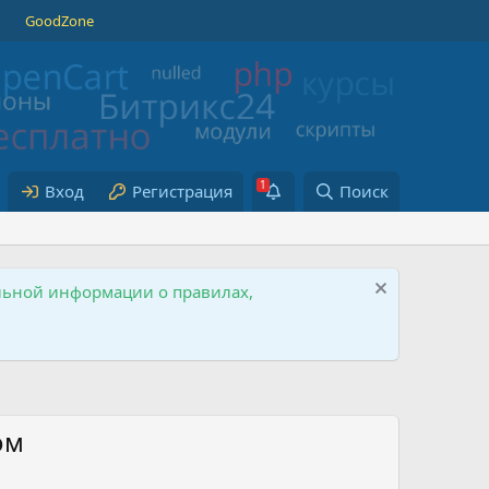
GoodZone
Вход
Регистрация
Поиск
ельной информации о правилах,
ом