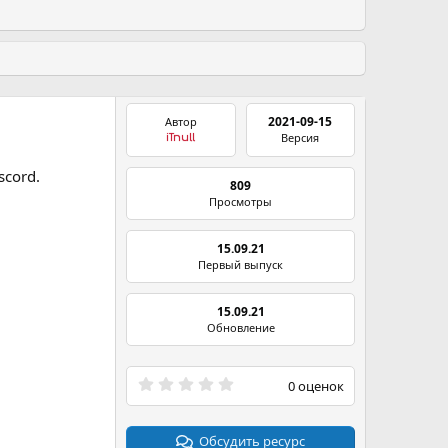
2021-09-15
Автор
Версия
iTnull
cord.
809
Просмотры
15.09.21
Первый выпуск
15.09.21
Обновление
0
0 оценок
.
0
0
з
Обсудить ресурс