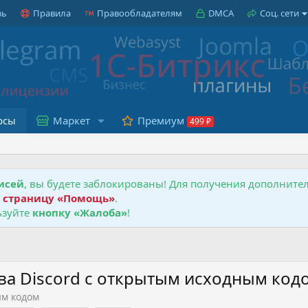
зь
Правила
Правообладателям
DMCA
Соц. сети
рсы
Маркет
Премиум
исей
, вы будете заблокированы! Для получения дополнит
е
страницу «Помощь»
.
зуйте
кнопку «Жалоба»
!
ива Discord с открытым исходным код
ым кодом