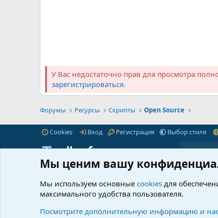
У Вас недостаточно прав для просмотра полн
зарегистрироваться
.
Форумы
Ресурсы
Скрипты
Open Source
Cookies
Вход
Регистрация
Выбор стиля
Мы ценим вашу конфиденциа
iTnull.info - это популярный форум для веб-
Пре
мастеров любого уровня.
Читать далее...
Мы используем основные
cookies
для обеспечени
Марк
максимального удобства пользователя.
© 2021-2026 iTnull.info
|
XenForo® © 2026 XenForo Ltd.
Что 
Ресу
Посмотрите дополнительную информацию и нас
@info_itnull
itnull_info