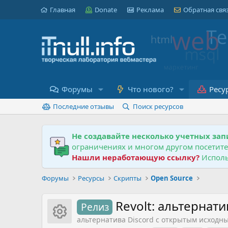
Главная
Donate
Реклама
Обратная свя
Форумы
Что нового?
Ресу
Последние отзывы
Поиск ресурсов
Не создавайте несколько учетных зап
ограничениях и многом другом посетит
Нашли неработающую ссылку?
Исполь
Форумы
Ресурсы
Скрипты
Open Source
Revolt: альтернат
Релиз
Иконка ресурса
альтернатива Discord с открытым исходн