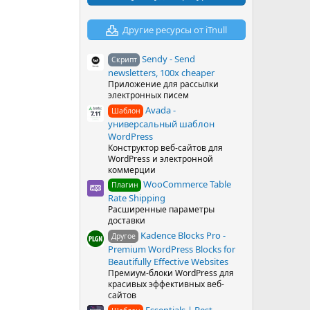
в
ё
з
Другие ресурсы от iTnull
д
Sendy - Send
Скрипт
newsletters, 100x cheaper
Приложение для рассылки
электронных писем
Avada -
Шаблон
универсальный шаблон
WordPress
Конструктор веб-сайтов для
WordPress и электронной
коммерции
WooCommerce Table
Плагин
Rate Shipping
Расширенные параметры
доставки
Kadence Blocks Pro -
Другое
Premium WordPress Blocks for
Beautifully Effective Websites
Премиум-блоки WordPress для
красивых эффективных веб-
сайтов
Essentials | Best