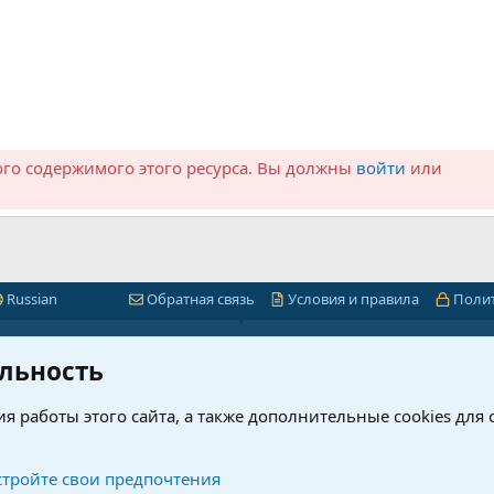
ого содержимого этого ресурса. Вы должны
войти
или
Russian
Обратная связь
Условия и правила
Поли
Быстрая навигация
Лицензии 1С-Битр
льность
миум
1С-Битрикс
я работы этого сайта, а также дополнительные cookies для
ет
Интернет-магазин + CRM
нового?
Корпоративный портал
рсы
Проверка ключей 1С-Битрик
тройте свои предпочтения