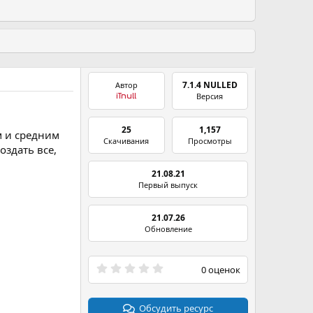
7.1.4 NULLED
Автор
Версия
iTnull
25
1,157
 и средним
Скачивания
Просмотры
здать все,
21.08.21
Первый выпуск
21.07.26
Обновление
0
0 оценок
.
0
0
з
Обсудить ресурс