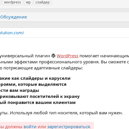
wordpress
wp
слайдер
Обсуждение
olution.com/
 универсальный плагин
WordPress
помогает начинающим
ными эффектами профессионального уровня. Вы сможете со
ько потрясающие адаптивные слайдеры:
акие как слайдеры и карусели
роями, которые выделяются
ести вам награды
риковывают посетителей к экрану
рый понравится вашим клиентам
уты. Используя любой тип носителя, который вам нужен.
 Вы должны
войти
или
зарегистрироваться
.