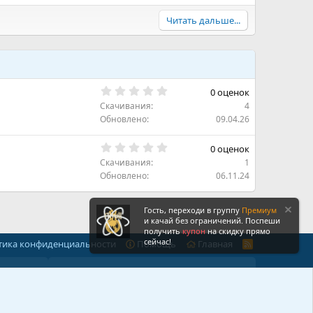
Читать дальше...
0
0 оценок
.
Скачивания
4
0
0
Обновлено
09.04.26
з
в
0
ё
0 оценок
.
з
Скачивания
1
0
д
0
Обновлено
06.11.24
з
в
ё
Гость, переходи в группу
Премиум
з
и качай без ограничений. Поспеши
д
получить
купон
на скидку прямо
сейчас!
тика конфиденциальности
Помощь
Главная
R
S
S
икс
Статистика форума
Темы
7,744
Сообщения
32,502