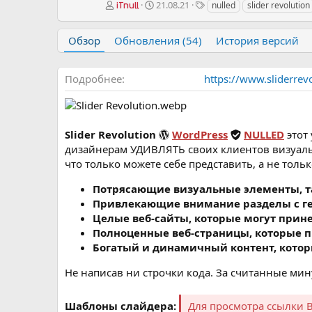
А
Д
Т
21.08.21
nulled
slider revolution
iTnull
в
а
е
т
т
г
Обзор
Обновления (54)
История версий
о
а
и
р
с
о
Подробнее
https://www.sliderrev
з
д
а
н
и
Slider Revolution
WordPress
NULLED
этот
я
дизайнерам УДИВЛЯТЬ своих клиентов визуаль
что только можете себе представить, а не тол
Потрясающие визуальные элементы, т
Привлекающие внимание разделы с ге
Целые веб-сайты, которые могут прин
Полноценные веб-страницы, которые п
Богатый и динамичный контент, кото
Не написав ни строчки кода. За считанные мин
Шаблоны слайдера:
Для просмотра ссылки