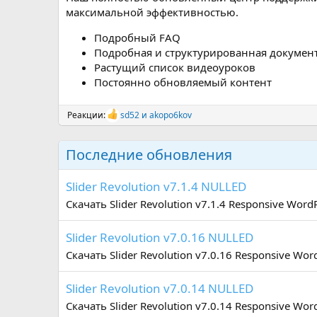
максимальной эффективностью.
Подробный FAQ
Подробная и структурированная докумен
Растущий список видеоуроков
Постоянно обновляемый контент
Реакции:
sd52
и
akopo6kov
Р
е
а
Последние обновления
к
ц
и
Slider Revolution v7.1.4 NULLED
и
:
Скачать Slider Revolution v7.1.4 Responsive WordPr
Slider Revolution v7.0.16 NULLED
Скачать Slider Revolution v7.0.16 Responsive WordP
Slider Revolution v7.0.14 NULLED
Скачать Slider Revolution v7.0.14 Responsive Word