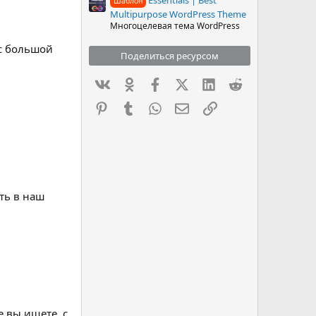
Шаблон
Multipurpose WordPress Theme
Многоцелевая тема WordPress
ас большой
Поделиться ресурсом
Вконтакте
Одноклассники
Facebook
X (Twitter)
LinkedIn
Reddit
Pinterest
Tumblr
WhatsApp
Электронная почта
Ссылка
ть в наш
 вы ищете, с