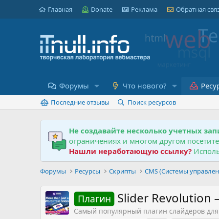
Главная
Donate
Реклама
Обратная свя
Форумы
Что нового?
Ресу
Последние отзывы
Поиск ресурсов
Не создавайте несколько учетных зап
ограничениях и многом другом посетит
Нашли неработающую ссылку?
Исполь
Форумы
Ресурсы
Скрипты
CMS (Системы управлен
Slider Revolution
Плагин
Самый популярный плагин слайдеров для