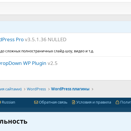
dPress Pro
v3.5.1.36 NULLED
 до сложных полностраничных слайд-шоу, видео и т.д.
 DropDown WP Plugin
v2.5
ия сайтами)
WordPress
WordPress плагины
Russian
Обратная связь
Условия и правила
Поли
Быстрая навигация
Лицензии 1С-Битр
льность
миум
1С-Битрикс