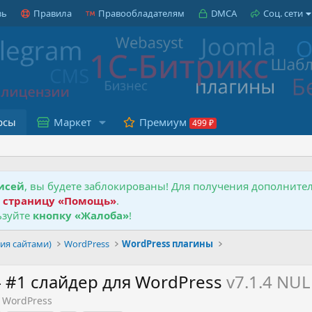
зь
Правила
Правообладателям
DMCA
Соц. сети
рсы
Маркет
Премиум
исей
, вы будете заблокированы! Для получения дополнит
е
страницу «Помощь»
.
зуйте
кнопку «Жалоба»
!
ия сайтами)
WordPress
WordPress плагины
 – #1 слайдер для WordPress
v7.1.4 NU
 WordPress