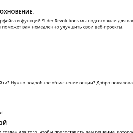
ОХНОВЕНИЕ.​
фейса и функций Slider Revolutions мы подготовили для в
й поможет вам немедленно улучшить свои веб-проекты.
йти? Нужно подробное объяснение опции? Добро пожалова
сы
ОЙ​
оздан для того, чтобы предоставить вам решение, которое