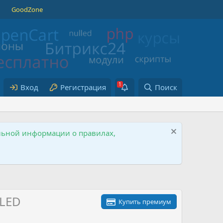
GoodZone
Вход
Регистрация
Поиск
ельной информации о правилах,
LLED
Купить премиум