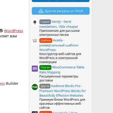
в
ё
з
Другие ресурсы от iTnull
д
Sendy - Send
Скрипт
newsletters, 100x cheaper
WordPress
Приложение для рассылки
электронных писем
оляет вам
Avada -
Шаблон
универсальный шаблон
WordPress
Конструктор веб-сайтов для
WordPress и электронной
коммерции
WooCommerce Table
Плагин
Rate Shipping
Расширенные параметры
доставки
ess
Builder
Kadence Blocks Pro -
Другое
Premium WordPress Blocks for
Beautifully Effective Websites
Премиум-блоки WordPress для
красивых эффективных веб-
сайтов
Essentials | Best