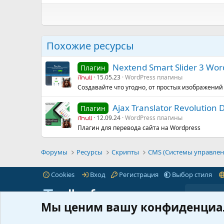
Похожие ресурсы
Nextend Smart Slider 3 Wor
Плагин
15.05.23
WordPress плагины
iTnull
Создавайте что угодно, от простых изображений
Ajax Translator Revolution
Плагин
12.09.24
WordPress плагины
iTnull
Плагин для перевода сайта на Wordpress
Форумы
Ресурсы
Скрипты
CMS (Системы управлен
Cookies
Вход
Регистрация
Выбор стиля
Мы ценим вашу конфиденциа
iTnull.info - это популярный форум для веб-
Пре