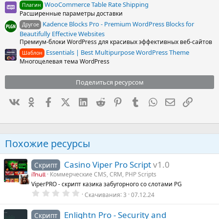
WooCommerce Table Rate Shipping
Плагин
Расширенные параметры доставки
Kadence Blocks Pro - Premium WordPress Blocks for
Другое
Beautifully Effective Websites
Премиум-блоки WordPress для красивых эффективных веб-сайтов
Essentials | Best Multipurpose WordPress Theme
Шаблон
Многоцелевая тема WordPress
Поделиться ресурсом
Вконтакте
Одноклассники
Facebook
X (Twitter)
LinkedIn
Reddit
Pinterest
Tumblr
WhatsApp
Электронна
Ссылка
Похожие ресурсы
Casino Viper Pro Script
v1.0
Скрипт
Коммерческие CMS, CRM, PHP Scripts
iTnull
ViperPRO - скрипт казика забугорного со слотами PG
0
Скачивания
3
07.12.24
.
0
0
Enlightn Pro - Security and
Скрипт