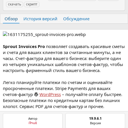
в
а
е
скачать
скрипт
т
т
г
о
а
и
р
с
Обзор
История версий
Обсуждение
о
з
д
а
н
Sprout Invoices Pro
позволяет создавать красивые сметы
и
и счета для ваших клиентов за считанные минуты, а не
я
часы. Счет-фактура для вашего бизнеса: выберите один
из четырех уникальных шаблонов счетов-фактур, чтобы
настроить фирменный стиль вашего бизнеса.
Легко планируйте платежи по счетам и оценивайте
просроченные платежи. Stripe Payments для ваших
счетов-фактур
WordPress
– получайте оплату быстрее.
Безопасные платежи по кредитным картам без лишних
хлопот. Сервис PDF для счетов-фактур и прочее.
19.9.6.1
Автор
Версия
iTnull