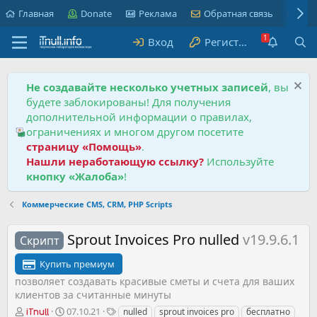
Главная
Donate
Реклама
Обратная связь
Пра
Вход
Регистрация
Не создавайте несколько учетных записей
, вы
будете заблокированы! Для получения
дополнительной информации о правилах,
ограничениях и многом другом посетите
страницу «Помощь»
.
Нашли неработающую ссылку?
Используйте
кнопку «Жалоба»
!
Коммерческие CMS, CRM, PHP Scripts
Sprout Invoices Pro nulled
v19.9.6.1
Скрипт
Купить премиум
позволяет создавать красивые сметы и счета для ваших
клиентов за считанные минуты
А
Д
Т
07.10.21
nulled
sprout invoices pro
бесплатно
iTnull