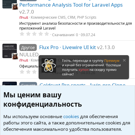
з
Performance Analysis Tool for Laravel Apps
в
ё
v2.7.0
з
д
Коммерческие CMS, CRM, PHP Scripts
iTnull
Инструмент анализа безопасности и производительности для
приложений Laravel
0
Скачивания
0
09.07.24
.
0
0
Flux Pro · Livewire UI kit
v2.13.0
Другое
з
NULLED
в
ё
Коммерческие CMS, CRM, PHP Scripts
Гость, переходи в группу
Премиум
iTnull
з
и качай без ограничений. Поспеши
Официальная библиотека компонентов Livewire
д
получить
купон
на скидку прямо
0
Скачивания
5
04.03.26
сейчас!
.
0
0
Goldsvet Pro sports - 1win.pro Clone
Скрипт
з
Script
v8.5
в
Мы ценим вашу
ё
Коммерческие CMS, CRM, PHP Scripts
iTnull
з
конфиденциальность
Готовый клон скрипта 1win.pro
д
0
Скачивания
12
28.02.24
.
Мы используем основные
cookies
для обеспечения
0
0
Invoice Pro – SaaS Invoicing Billing
работы этого сайта, а также дополнительные cookies для
Скрипт
з
обеспечения максимального удобства пользователя.
System
v1.0.0
в
ё