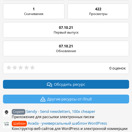
1
422
Скачивания
Просмотры
07.10.21
Первый выпуск
07.10.21
Обновление
0
0 оценок
.
0
0
з
Обсудить ресурс
в
ё
з
Другие ресурсы от iTnull
д
Sendy - Send newsletters, 100x cheaper
Скрипт
Приложение для рассылки электронных писем
Avada - универсальный шаблон WordPress
Шаблон
Конструктор веб-сайтов для WordPress и электронной коммерции