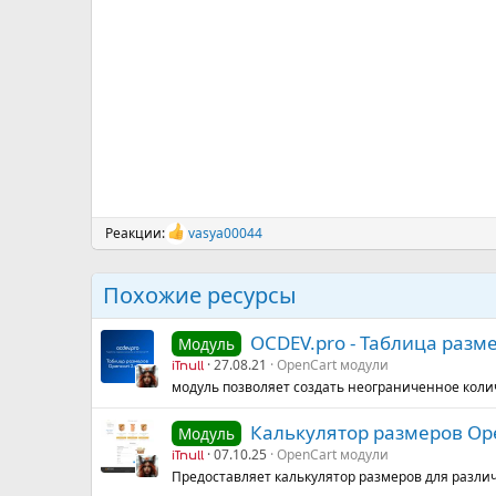
Реакции:
vasya00044
Р
е
а
Похожие ресурсы
к
ц
и
OCDEV.pro - Таблица разм
Модуль
и
:
27.08.21
OpenCart модули
iTnull
модуль позволяет создать неограниченное коли
Калькулятор размеров Ope
Модуль
07.10.25
OpenCart модули
iTnull
Предоставляет калькулятор размеров для разли