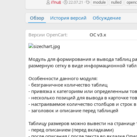
А
Д
Т
22.07.21
module
nulled
openc
iTnull
в
а
е
т
т
г
Обзор
История версий
Обсуждение
о
а
и
р
с
о
Версии OpenCart
OC v3.х
з
д
а
н
и
Модуль для формирования и вывода таблиц ра
я
размерную сетку в виде информационной таб
Особенности данного модуля:
- безграничное количество таблиц
- привязка к категориям или определенным то
- несколько позиций для вывода в карточке то
- настраиваемое количество столбцов и строк в
- заголовок и описание перед таблицей
Таблицу размеров можно вывести на странице 
- перед описанием (перед вкладками)
- после описания ( после текста во вкладке Опи