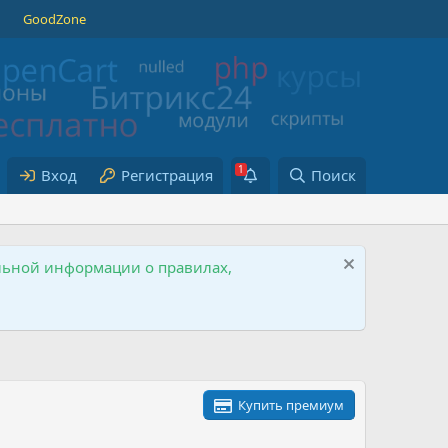
GoodZone
Вход
Регистрация
Поиск
ельной информации о правилах,
Купить премиум