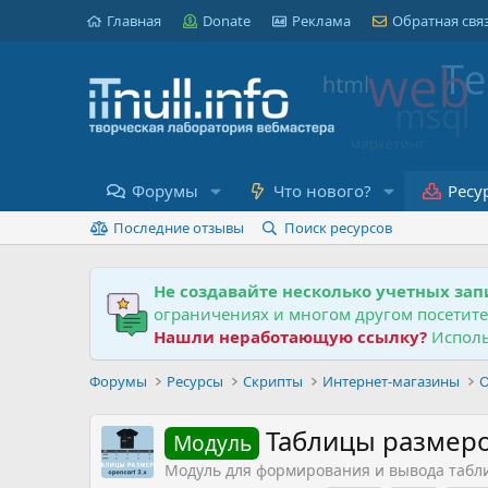
Главная
Donate
Реклама
Обратная свя
Форумы
Что нового?
Ресу
Последние отзывы
Поиск ресурсов
Не создавайте несколько учетных зап
ограничениях и многом другом посетит
Нашли неработающую ссылку?
Исполь
Форумы
Ресурсы
Скрипты
Интернет-магазины
O
Таблицы размеро
Модуль
Модуль для формирования и вывода таблиц