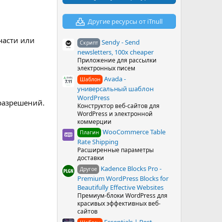
в
ё
з
Другие ресурсы от iTnull
д
части или
Sendy - Send
Скрипт
newsletters, 100x cheaper
Приложение для рассылки
электронных писем
Avada -
Шаблон
универсальный шаблон
WordPress
 разрешений.
Конструктор веб-сайтов для
WordPress и электронной
коммерции
WooCommerce Table
Плагин
Rate Shipping
Расширенные параметры
доставки
Kadence Blocks Pro -
Другое
Premium WordPress Blocks for
Beautifully Effective Websites
Премиум-блоки WordPress для
красивых эффективных веб-
сайтов
Essentials | Best