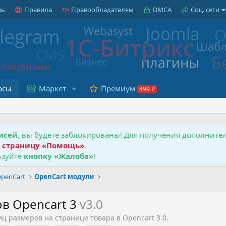
зь
Правила
Правообладателям
DMCA
Соц. сети
рсы
Маркет
Премиум
исей
, вы будете заблокированы! Для получения дополнит
е
страницу «Помощь»
.
зуйте
кнопку «Жалоба»
!
penCart
OpenCart модули
в Opencart 3
v3.0
 размеров на странице товара в Opencart 3.0.