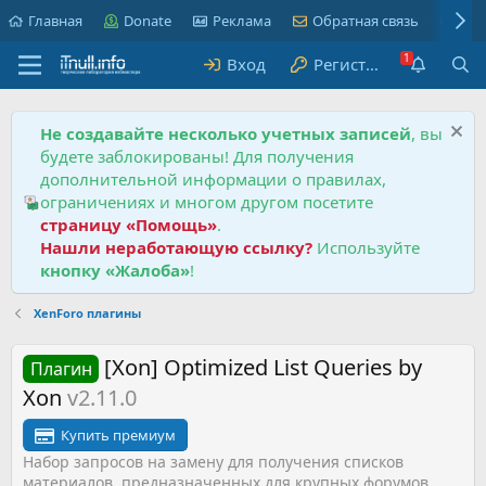
Главная
Donate
Реклама
Обратная связь
Пра
Вход
Регистрация
Не создавайте несколько учетных записей
, вы
будете заблокированы! Для получения
дополнительной информации о правилах,
ограничениях и многом другом посетите
страницу «Помощь»
.
Нашли неработающую ссылку?
Используйте
кнопку «Жалоба»
!
XenForo плагины
[Xon] Optimized List Queries by
Плагин
Xon
v2.11.0
Купить премиум
Набор запросов на замену для получения списков
материалов, предназначенных для крупных форумов