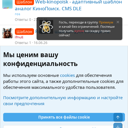
Web-kinopoisk - адаптивный шаблон
Шаблон
аналог КиноПоиск. CMS DLE
ros
Ответы
0
27.07.26
Гость, переходи в группу
Премиум
и качай без ограничений. Поспеши
Repost - шаблон для сообществ
получить
купон
на скидку прямо
Шаблон
сейчас!
iTnull
Ответы
1
16.06.26
Мы ценим вашу
FreeSoft - шаблон на тему софта и
Шаблон
торрентов
конфиденциальность
iTnull
Ответы
4
02.08.25
Мы используем основные
cookies
для обеспечения
работы этого сайта, а также дополнительные cookies для
Theme Mad
Шаблон
обеспечения максимального удобства пользователя.
iTnull
Ответы
0
06.10.23
Посмотрите дополнительную информацию и настройте
свои предпочтения
Войдите или зарегистрируйтесь для ответа.
Свер
Принять все файлы cookie
DataLife Engine (DLE)
Сниз