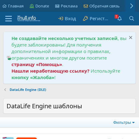
Главная
Donate
Реклама
Обратная связь
Пра
Вход
Регистрация
Не создавайте несколько учетных записей
, вы
будете заблокированы! Для получения
дополнительной информации о правилах,
ограничениях и многом другом посетите
страницу «Помощь»
.
Нашли неработающую ссылку?
Используйте
кнопку «Жалоба»
!
DataLife Engine (DLE)
DataLife Engine шаблоны
Фильтры