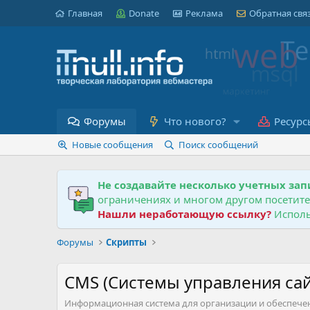
Главная
Donate
Реклама
Обратная свя
Форумы
Что нового?
Ресурс
Новые сообщения
Поиск сообщений
Не создавайте несколько учетных зап
ограничениях и многом другом посетит
Нашли неработающую ссылку?
Исполь
Форумы
Скрипты
CMS (Системы управления са
Информационная система для организации и обеспечен