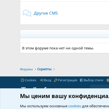
Другие CMS
В этом форуме пока нет ни одной темы.
Форумы
Скрипты
Cookies
Вход
Регистрация
Выбор стиля
Мы ценим вашу конфиденциа
iTnull.info - это популярный форум для веб-
Пре
мастеров любого уровня.
Читать далее...
Мы используем основные
cookies
для обеспечени
Марк