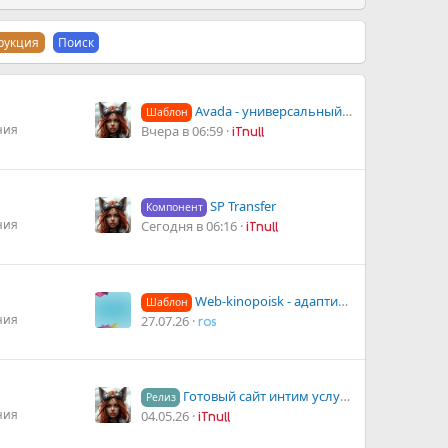
рукция
Поиск
Avada - универсальный шаблон WordPress
Шаблон
ния
Вчера в 06:59
iTnull
SP Transfer
Компонент
ния
Сегодня в 06:16
iTnull
Web-kinopoisk - адаптивный шаблон аналог КиноПоиск. CMS DLE
Шаблон
ния
27.07.26
ros
Готовый сайт интим услуг | Скрипт эскорт услуг
Релиз
ния
04.05.26
iTnull