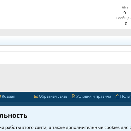
Темы
0
Сообще
0
Russian
Обратная связь
Условия и правила
Поли
Быстрая навигация
Лицензии 1С-Битр
льность
миум
1С-Битрикс
я работы этого сайта, а также дополнительные cookies для
ет
Интернет-магазин + CRM