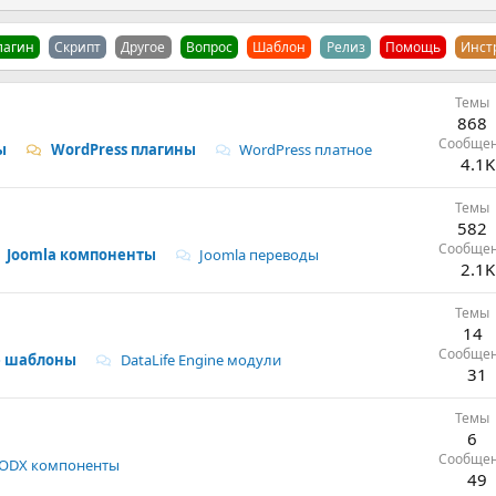
лагин
Скрипт
Другое
Вопрос
Шаблон
Релиз
Помощь
Инст
Темы
868
Сообще
ы
WordPress плагины
WordPress платное
4.1K
Темы
582
Сообще
Joomla компоненты
Joomla переводы
2.1K
Темы
14
Сообще
ne шаблоны
DataLife Engine модули
31
Темы
6
Сообще
DX компоненты
49