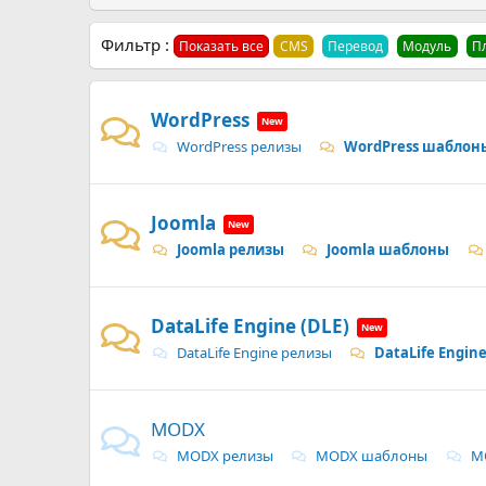
Фильтр :
Показать все
CMS
Перевод
Модуль
П
WordPress
WordPress релизы
WordPress шаблон
Joomla
Joomla релизы
Joomla шаблоны
DataLife Engine (DLE)
DataLife Engine релизы
DataLife Engi
MODX
MODX релизы
MODX шаблоны
MO