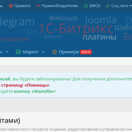
зь
Правила
Правообладателям
DMCA
Соц. сети
ы
Маркет
Премиум
исей
, вы будете заблокированы! Для получения дополнит
е
страницу «Помощь»
.
зуйте
кнопку «Жалоба»
!
йтами)
ия совместного процесса создания, редактирования и управления ко