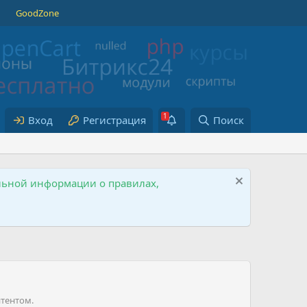
GoodZone
Вход
Регистрация
Поиск
ельной информации о правилах,
нтентом.