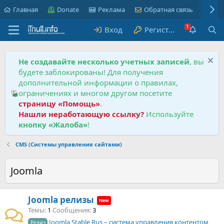
Главная
Donate
Реклама
Обратная связь
Пра
Вход
Регистрация
Не создавайте несколько учетных записей
, вы
будете заблокированы! Для получения
дополнительной информации о правилах,
ограничениях и многом другом посетите
страницу «Помощь»
.
Нашли неработающую ссылку?
Используйте
кнопку «Жалоба»
!
CMS (Системы управления сайтами)
Joomla
Joomla релизы
Темы
1
Сообщения
3
Joomla Stable Rus – система управления контентом
Релиз