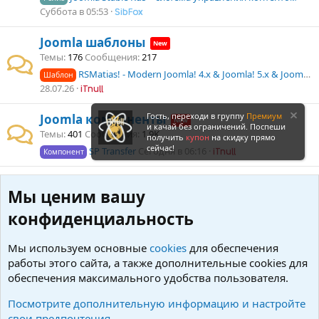
Суббота в 05:53
SibFox
Joomla шаблоны
Темы
176
Сообщения
217
RSMatias! - Modern Joomla! 4.x & Joomla! 5.x & Joomla! 6.x Template
Шаблон
28.07.26
iTnull
Гость, переходи в группу
Премиум
Joomla компоненты
и качай без ограничений. Поспеши
Темы
401
Сообщения
1.9K
получить
купон
на скидку прямо
сейчас!
SP Transfer
Сегодня в 06:16
Компонент
iTnull
Joomla переводы
Мы ценим вашу
Темы
4
Сообщения
4
Русский язык для EasySocial Pro
28.05.23
конфиденциальность
Перевод
iTnull
Мы используем основные
cookies
для обеспечения
Фильтры
работы этого сайта, а также дополнительные cookies для
обеспечения максимального удобства пользователя.
В этом форуме пока нет ни одной темы.
Посмотрите дополнительную информацию и настройте
свои предпочтения