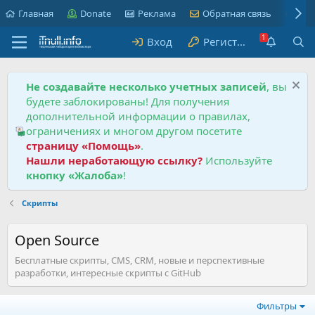
Главная
Donate
Реклама
Обратная связь
Пра
Вход
Регистрация
Не создавайте несколько учетных записей
, вы
будете заблокированы! Для получения
дополнительной информации о правилах,
ограничениях и многом другом посетите
страницу «Помощь»
.
Нашли неработающую ссылку?
Используйте
кнопку «Жалоба»
!
Скрипты
Open Source
Бесплатные скрипты, CMS, CRM, новые и перспективные
разработки, интересные скрипты с GitHub
Фильтры