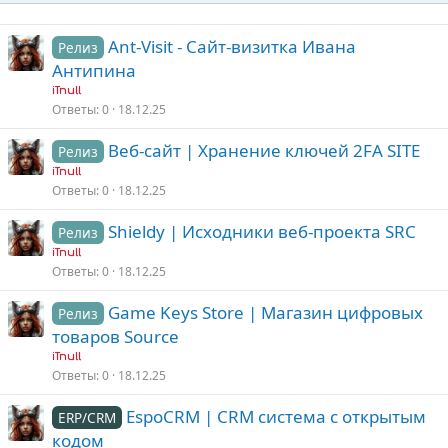
Ant-Visit - Сайт-визитка Ивана
Релиз
Антипина
iTnull
Ответы
0
18.12.25
Веб-сайт | Хранение ключей 2FA SITE
Релиз
iTnull
Ответы
0
18.12.25
Shieldy | Исходники веб-проекта SRC
Релиз
iTnull
Ответы
0
18.12.25
Game Keys Store | Магазин цифровых
Релиз
товаров Source
iTnull
Ответы
0
18.12.25
EspoCRM | CRM система с открытым
ERP/CRM
кодом