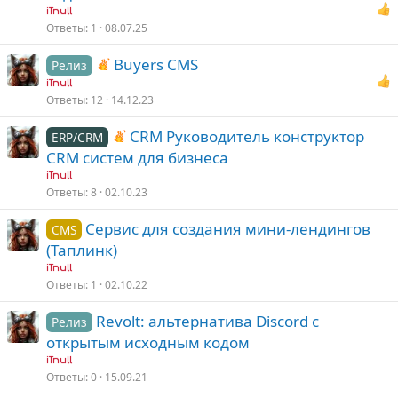
iTnull
Ответы
1
08.07.25
Buyers CMS
Релиз
iTnull
Ответы
12
14.12.23
CRM Руководитель конструктор
ERP/CRM
CRM систем для бизнеса
iTnull
Ответы
8
02.10.23
Сервис для создания мини-лендингов
CMS
(Таплинк)
iTnull
Ответы
1
02.10.22
Revolt: альтернатива Discord с
Релиз
открытым исходным кодом
iTnull
Ответы
0
15.09.21