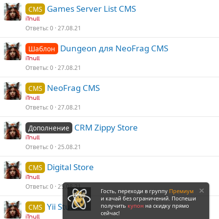
Games Server List CMS
CMS
iTnull
Ответы
0
27.08.21
Dungeon для NeoFrag CMS
Шаблон
iTnull
Ответы
0
27.08.21
NeoFrag CMS
CMS
iTnull
Ответы
0
27.08.21
CRM Zippy Store
Дополнение
iTnull
Ответы
0
25.08.21
Digital Store
CMS
iTnull
Ответы
0
25.08.21
Гость, переходи в группу
Премиум
и качай без ограничений. Поспеши
Yii Studio
получить
купон
на скидку прямо
CMS
сейчас!
iTnull