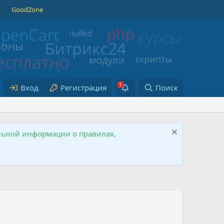
GoodZone
Вход
Регистрация
Поиск
ельной информации о правилах,