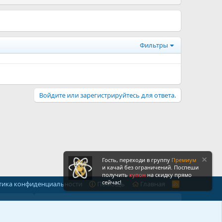
Фильтры
Войдите или зарегистрируйтесь для ответа.
Гость, переходи в группу
Премиум
и качай без ограничений. Поспеши
получить
купон
на скидку прямо
сейчас!
тика конфиденциальности
Помощь
Главная
R
S
S
икс
Статистика форума