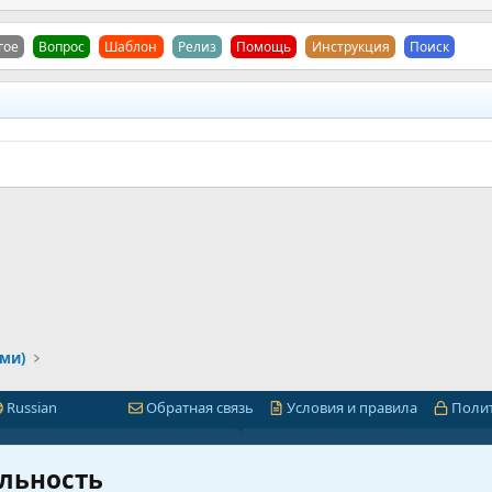
гое
Вопрос
Шаблон
Релиз
Помощь
Инструкция
Поиск
ами)
Russian
Обратная связь
Условия и правила
Поли
Быстрая навигация
Лицензии 1С-Битр
льность