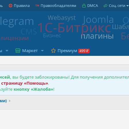
зь
Правила
Правообладателям
DMCA
Соц. сети
ы
Маркет
Премиум
исей
, вы будете заблокированы! Для получения дополнит
е
страницу «Помощь»
.
зуйте
кнопку «Жалоба»
!
ами)