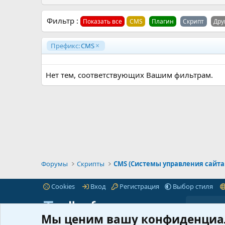
Фильтр :
Показать все
CMS
Плагин
Скрипт
Дру
Префикс:
CMS
Нет тем, соответствующих Вашим фильтрам.
Форумы
Скрипты
CMS (Системы управления сайт
Cookies
Вход
Регистрация
Выбор стиля
Мы ценим вашу конфиденциа