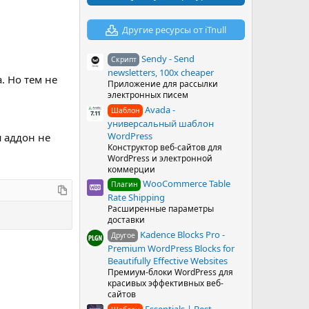
в
ё
з
Другие ресурсы от iTnull
д
Sendy - Send
Скрипт
newsletters, 100x cheaper
. Но тем не
Приложение для рассылки
электронных писем
Avada -
Шаблон
универсальный шаблон
WordPress
ш аддон не
Конструктор веб-сайтов для
WordPress и электронной
коммерции
WooCommerce Table
Плагин
Rate Shipping
Расширенные параметры
доставки
Kadence Blocks Pro -
Другое
Premium WordPress Blocks for
Beautifully Effective Websites
Премиум-блоки WordPress для
красивых эффективных веб-
сайтов
Essentials | Best