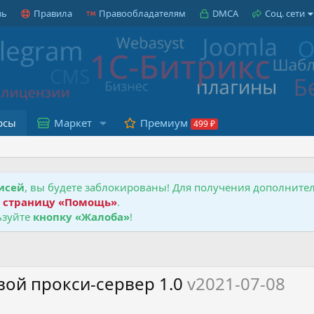
зь
Правила
Правообладателям
DMCA
Соц. сети
рсы
Маркет
Премиум
исей
, вы будете заблокированы! Для получения дополнит
е
страницу «Помощь»
.
зуйте
кнопку «Жалоба»
!
ой прокси-сервер 1.0
v2021-07-08