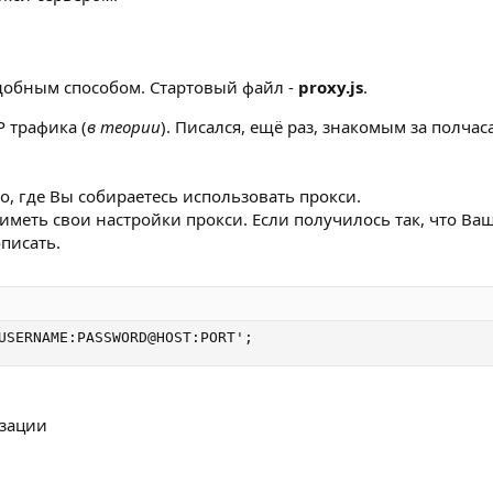
добным способом. Стартовый файл -
proxy.js
.
 трафика (
в теории
). Писался, ещё раз, знакомым за полчаса
о, где Вы собираетесь использовать прокси.
иметь свои настройки прокси. Если получилось так, что Ва
писать.
USERNAME:PASSWORD@HOST:PORT';
изации