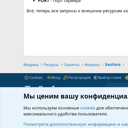
PORT
- порт сервера
Всё, теперь все запросы к внешним ресурсам х
Форумы
Ресурсы
Скрипты
Форумы
XenForo
Cookies
Вход
Регистрация
Выбор стиля
Мы ценим вашу конфиденциа
iTnull.info - это популярный форум для веб-
Пре
мастеров любого уровня.
Читать далее...
Мы используем основные
cookies
для обеспечени
Марк
максимального удобства пользователя.
© 2021-2026 iTnull.info
|
XenForo® © 2026 XenForo Ltd.
Что 
Ресу
Посмотрите дополнительную информацию и нас
@info_itnull
itnull_info