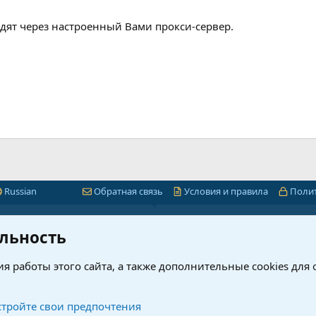
одят через настроенный Вами прокси-сервер.
Russian
Обратная связь
Условия и правила
Поли
Быстрая навигация
Лицензии 1С-Битр
льность
миум
1С-Битрикс
я работы этого сайта, а также дополнительные cookies для
ет
Интернет-магазин + CRM
нового?
Корпоративный портал
рсы
Проверка ключей 1С-Битрик
тройте свои предпочтения