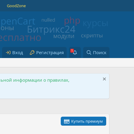
GoodZone
Вход
Регистрация
Поиск
ельной информации о правилах,
Купить премиум