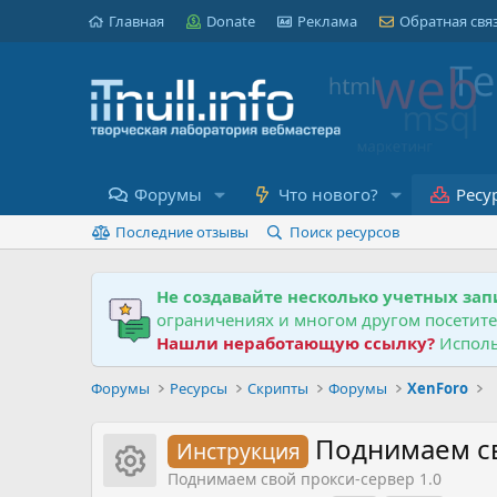
Главная
Donate
Реклама
Обратная свя
Форумы
Что нового?
Ресу
Последние отзывы
Поиск ресурсов
Не создавайте несколько учетных зап
ограничениях и многом другом посетит
Нашли неработающую ссылку?
Исполь
Форумы
Ресурсы
Скрипты
Форумы
XenForo
Поднимаем св
Инструкция
Иконка ресурса
Поднимаем свой прокси-сервер 1.0