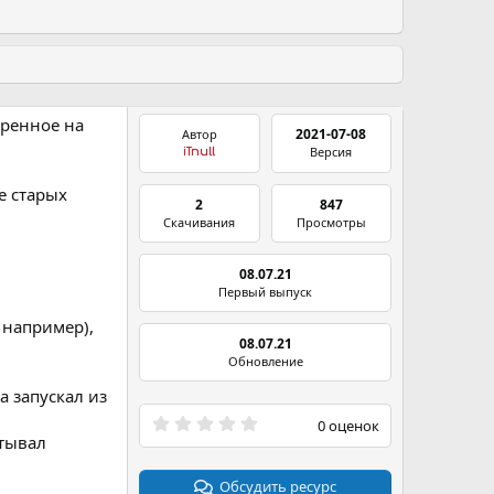
еренное на
2021-07-08
Автор
Версия
iTnull
е старых
2
847
Скачивания
Просмотры
08.07.21
Первый выпуск
 например),
08.07.21
Обновление
да запускал из
0
0 оценок
.
атывал
0
0
з
Обсудить ресурс