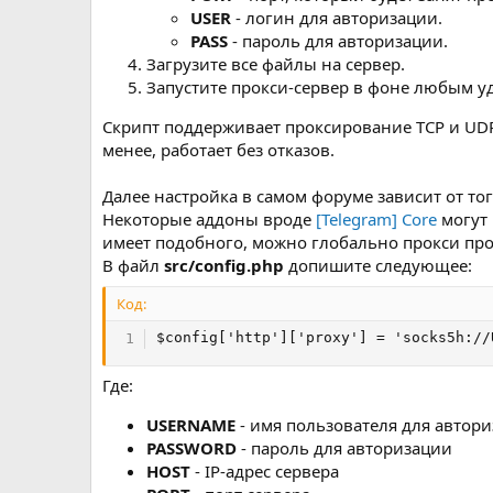
USER
- логин для авторизации.
PASS
- пароль для авторизации.
Загрузите все файлы на сервер.
Запустите прокси-сервер в фоне любым у
Скрипт поддерживает проксирование TCP и UDP
менее, работает без отказов.
Далее настройка в самом форуме зависит от тог
Некоторые аддоны вроде
[Telegram] Core
могут 
имеет подобного, можно глобально прокси про
В файл
src/config.php
допишите следующее:
Код:
$config['http']['proxy'] = 'socks5h://
Где:
USERNAME
- имя пользователя для автор
PASSWORD
- пароль для авторизации
HOST
- IP-адрес сервера