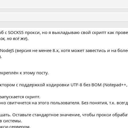
б с SOCKS5 прокси, но я выкладываю свой скрипт как пров
ок, но всё же
).
NodeJS (версия не менее 8.x, хотя может завестись и на боле
).
креплён к этому посту.
ктором с поддержкой кодировки UTF-8 без BOM (Notepad++,
запускается скрипт.
оно свитчнется на этого пользователя. Без понятия, т.к. всег
шать. Оставьте стандартное значение, чтобы прокси обраб
в системы.
окси-сервером.