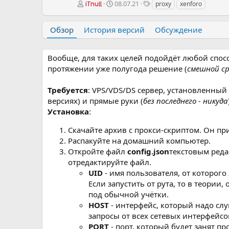
А
Д
Т
08.07.21
proxy
xenforo
iTnull
в
а
е
т
т
г
Обзор
История версий
Обсуждение
о
а
и
р
с
о
Вообще, для таких целей подойдёт любой спосо
з
д
протяжении уже полугода решение (
смешной ср
а
н
Требуется
: VPS/VDS/DS сервер, установленный 
и
версиях) и прямые руки (
без последнего - никуда
я
Установка
:
Скачайте архив с прокси-скриптом. Он при
Распакуйте на домашний компьютер.
Откройте файл
config.json
текстовым реда
отредактируйте файл.
UID
- имя пользователя, от которого 
Если запустить от рута, то в теории, 
под обычной учётки.
HOST
- интерфейс, который надо слу
запросы от всех сетевых интерфейсо
PORT
- порт, который будет занят пр