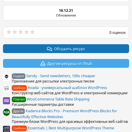
16.12.21
Обновление
0
0 оценок
.
0
0
з
Обсудить ресурс
в
ё
з
Другие ресурсы от iTnull
д
Sendy - Send newsletters, 100x cheaper
Скрипт
Приложение для рассылки электронных писем
Avada - универсальный шаблон WordPress
Шаблон
Конструктор веб-сайтов для WordPress и электронной коммерции
WooCommerce Table Rate Shipping
Плагин
Расширенные параметры доставки
Kadence Blocks Pro - Premium WordPress Blocks for
Другое
Beautifully Effective Websites
Премиум-блоки WordPress для красивых эффективных веб-сайтов
Essentials | Best Multipurpose WordPress Theme
Шаблон