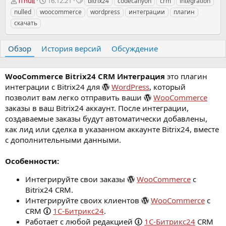
А
Д
Т
16.12.21
bitrix24
codecanyon
crm
integration
iTnull
в
а
е
nulled
woocommerce
wordpress
интеграции
плагин
т
т
г
скачать
о
а
и
р
с
о
Обзор
История версий
Обсуждение
з
д
а
WooСommerce Bitrix24 CRM Интеграция
это плагин
н
интеграции с Bitrix24 для
WordPress
, который
и
позволит вам легко отправить ваши
WooCommerce
я
заказы в ваш Bitrix24 аккаунт. После интеграции,
создаваемые заказы будут автоматически добавлены,
как лид или сделка в указанном аккаунте Bitrix24, вместе
с дополнительными данными.
Особенности:
Интегрируйте свои заказы
WooCommerce
с
Bitrix24 CRM.
Интегрируйте своих клиентов
WooCommerce
с
CRM
1С-Битрикс24
.
Работает с любой редакцией
1С-Битрикс24
CRM