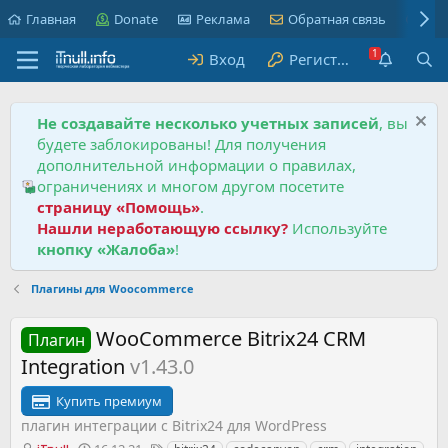
Главная
Donate
Реклама
Обратная связь
Пра
Вход
Регистрация
Не создавайте несколько учетных записей
, вы
будете заблокированы! Для получения
дополнительной информации о правилах,
ограничениях и многом другом посетите
страницу «Помощь»
.
Нашли неработающую ссылку?
Используйте
кнопку «Жалоба»
!
Плагины для Woocommerce
WooCommerce Bitrix24 CRM
Плагин
Integration
v1.43.0
Купить премиум
плагин интеграции с Bitrix24 для WordPress