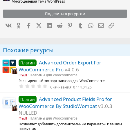
Многоцелевая тема WordPress
Поделиться ресурсом
Вконтакте
Одноклассники
Facebook
X (Twitter)
LinkedIn
Reddit
Pinterest
Tumblr
WhatsApp
Электронна
Ссылка
Похожие ресурсы
Advanced Order Export For
Плагин
WooCommerce Pro
v4.0.6
Плагины для Woocommerce
iTnull
Расширенный экспорт заказов для WooCommerce
0
Скачивания
0
14.04.26
.
0
0
Advanced Product Fields Pro for
Плагин
з
WooCommerce By StudioWombat
v3.0.3
в
ё
NULLED
з
д
Плагины для Woocommerce
iTnull
Позволяет добавлять дополнительные параметры к вашим
продуктам