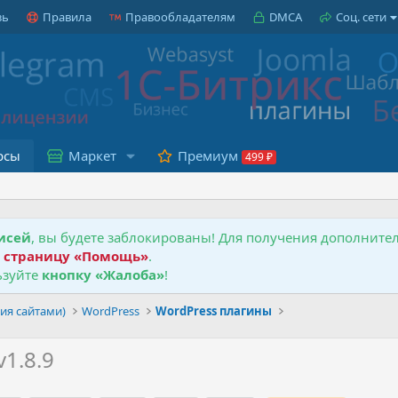
зь
Правила
Правообладателям
DMCA
Соц. сети
рсы
Маркет
Премиум
исей
, вы будете заблокированы! Для получения дополнит
е
страницу «Помощь»
.
зуйте
кнопку «Жалоба»
!
ия сайтами)
WordPress
WordPress плагины
v1.8.9