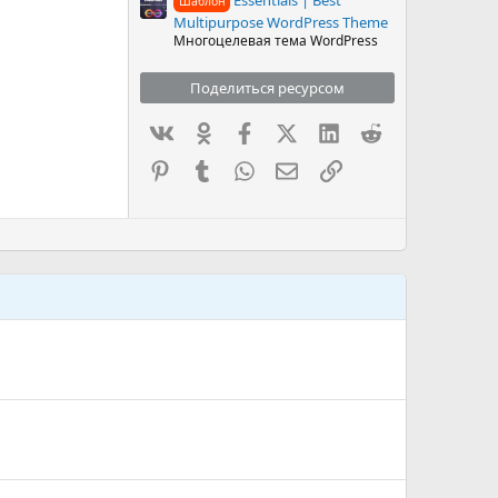
Шаблон
Multipurpose WordPress Theme
Многоцелевая тема WordPress
Поделиться ресурсом
Вконтакте
Одноклассники
Facebook
X (Twitter)
LinkedIn
Reddit
Pinterest
Tumblr
WhatsApp
Электронная почта
Ссылка