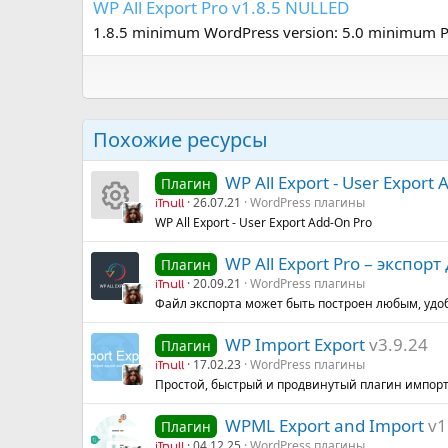
WP All Export Pro v1.8.5 NULLED
1.8.5 minimum WordPress version: 5.0 minimum P
Похожие ресурсы
WP All Export - User Export
Плагин
26.07.21
WordPress плагины
iTnull
WP All Export - User Export Add-On Pro
И
WP All Export Pro – экспор
Плагин
к
20.09.21
WordPress плагины
iTnull
Файл экспорта может быть построен любым, удо
о
WP Import Export
v3.9.24
Плагин
н
17.02.23
WordPress плагины
iTnull
Простой, быстрый и продвинутый плагин импорт
к
WPML Export and Import
v1
Плагин
а
04.12.25
WordPress плагины
iTnull