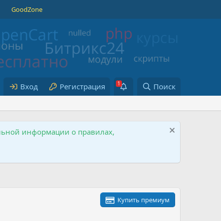
GoodZone
Вход
Регистрация
Поиск
ельной информации о правилах,
Купить премиум