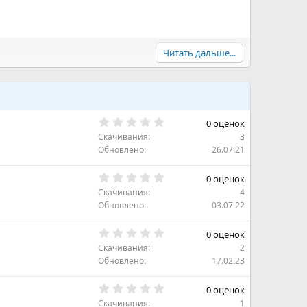
Читать дальше...
0
0 оценок
.
Скачивания
3
0
0
Обновлено
26.07.21
з
в
0
ё
0 оценок
.
з
Скачивания
4
0
д
0
Обновлено
03.07.22
з
в
0
ё
0 оценок
.
з
Скачивания
2
0
д
0
Обновлено
17.02.23
з
в
0
ё
0 оценок
.
з
Скачивания
1
0