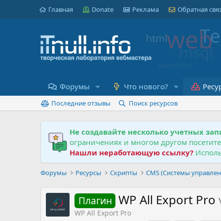
Главная
Donate
Реклама
Обратная свя
Форумы
Что нового?
Ресу
Последние отзывы
Поиск ресурсов
Не создавайте несколько учетных зап
ограничениях и многом другом посетит
Нашли неработающую ссылку?
Исполь
Форумы
Ресурсы
Скрипты
CMS (Системы управлен
WP All Export Pro
Плагин
WP All Export Pro