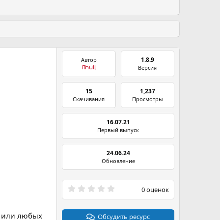
1.8.9
Автор
Версия
iTnull
15
1,237
Скачивания
Просмотры
16.07.21
Первый выпуск
24.06.24
Обновление
0
0 оценок
.
0
0
й или любых
з
Обсудить ресурс