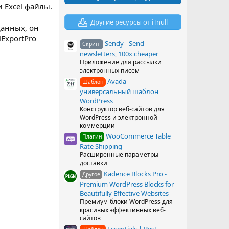
в
ли Excel файлы.
ё
з
Другие ресурсы от iTnull
д
данных, он
lExportPro
Sendy - Send
Скрипт
newsletters, 100x cheaper
Приложение для рассылки
электронных писем
Avada -
Шаблон
универсальный шаблон
WordPress
Конструктор веб-сайтов для
WordPress и электронной
коммерции
WooCommerce Table
Плагин
Rate Shipping
Расширенные параметры
доставки
Kadence Blocks Pro -
Другое
Premium WordPress Blocks for
Beautifully Effective Websites
Премиум-блоки WordPress для
красивых эффективных веб-
сайтов
Essentials | Best