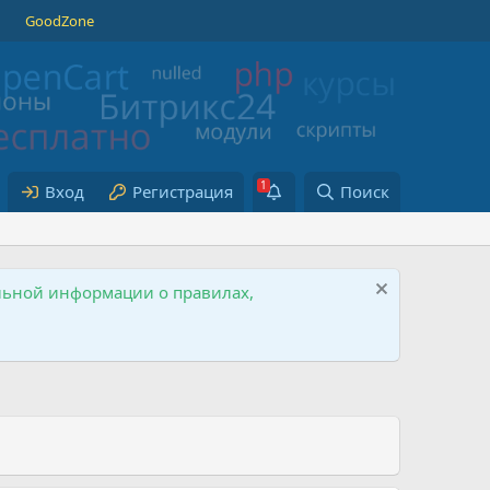
GoodZone
Вход
Регистрация
Поиск
ельной информации о правилах,