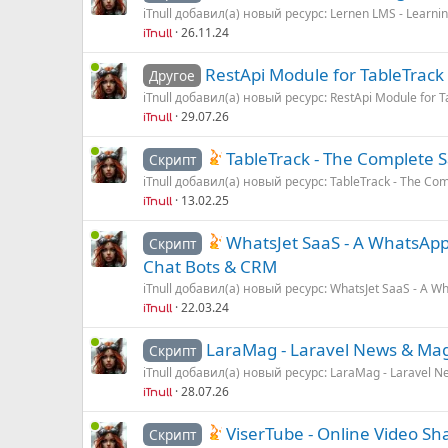
iTnull добавил(а) новый ресурс: Lernen LMS - Learn
26.11.24
iTnull
RestApi Module for TableTrack
Другое
iTnull добавил(а) новый ресурс: RestApi Module for Ta
29.07.26
iTnull
TableTrack - The Complete
Скрипт
iTnull добавил(а) новый ресурс: TableTrack - The Com
13.02.25
iTnull
WhatsJet SaaS - A WhatsApp
Скрипт
Chat Bots & CRM
iTnull добавил(а) новый ресурс: WhatsJet SaaS - A Wh
22.03.24
iTnull
LaraMag - Laravel News & Mag
Скрипт
iTnull добавил(а) новый ресурс: LaraMag - Laravel Ne
28.07.26
iTnull
ViserTube - Online Video Sh
Скрипт