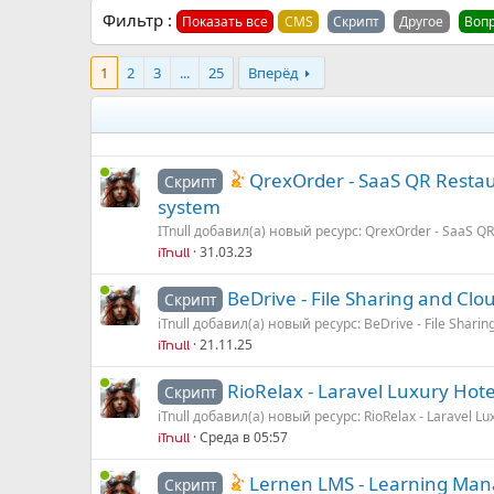
Фильтр :
Показать все
CMS
Скрипт
Другое
Воп
1
2
3
...
25
Вперёд
QrexOrder - SaaS QR Restau
Скрипт
system
ITnull добавил(а) новый ресурс: QrexOrder - SaaS QR 
31.03.23
iTnull
BeDrive - File Sharing and Clo
Скрипт
iTnull добавил(а) новый ресурс: BeDrive - File Shari
21.11.25
iTnull
RioRelax - Laravel Luxury Hot
Скрипт
iTnull добавил(а) новый ресурс: RioRelax - Laravel Lux
Среда в 05:57
iTnull
Lernen LMS - Learning Ma
Скрипт