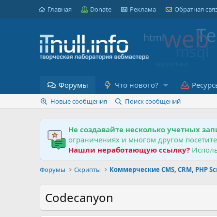
Главная
Donate
Реклама
Обратная свя
Форумы
Что нового?
Ресурс
Новые сообщения
Поиск сообщений
Не создавайте несколько учетных зап
ограничениях и многом другом посетит
Нашли неработающую ссылку?
Исполь
Форумы
Скрипты
Коммерческие CMS, CRM, PHP Scr
Codecanyon