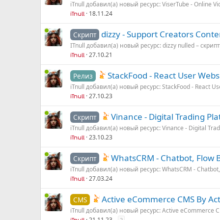
iTnull добавил(а) новый ресурс: ViserTube - Online Vi
18.11.24
iTnull
dizzy - Support Creators Conten
Скрипт
ITnull добавил(а) новый ресурс: dizzy nulled – скри
27.10.21
iTnull
StackFood - React User Webs
Релиз
iTnull добавил(а) новый ресурс: StackFood - React Us
27.10.23
iTnull
Vinance - Digital Trading Pl
Скрипт
iTnull добавил(а) новый ресурс: Vinance - Digital Tra
23.10.23
iTnull
WhatsCRM - Chatbot, Flow B
Скрипт
iTnull добавил(а) новый ресурс: WhatsCRM - Chatbot,
27.03.24
iTnull
Active eCommerce CMS By Act
CMS
iTnull добавил(а) новый ресурс: Active eCommerce CM
21.11.23
2