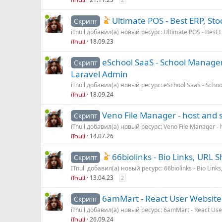
iTnull
Ultimate POS - Best ERP, St
Скрипт
iTnull добавил(а) новый ресурс: Ultimate POS - Best E
18.09.23
iTnull
eSchool SaaS - School Managem
Скрипт
Laravel Admin
iTnull добавил(а) новый ресурс: eSchool SaaS - Schoo
18.09.24
iTnull
Veno File Manager - host and s
Скрипт
iTnull добавил(а) новый ресурс: Veno File Manager - 
14.07.26
iTnull
66biolinks - Bio Links, URL
Скрипт
ITnull добавил(а) новый ресурс: 66biolinks - Bio Links
13.04.23
2
iTnull
6amMart - React User Website
Скрипт
iTnull добавил(а) новый ресурс: 6amMart - React Use
26.09.24
iTnull