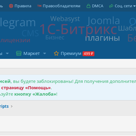
зь
Правила
Правообладателям
DMCA
Соц. сети
ы
Маркет
Премиум
исей
, вы будете заблокированы! Для получения дополнит
е
страницу «Помощь»
.
зуйте
кнопку «Жалоба»
!
ipts