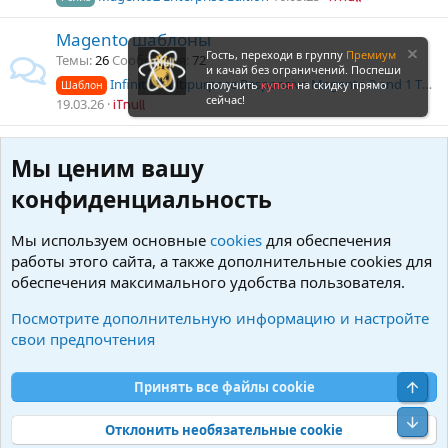
Magento шаблоны
Гость, переходи в группу
Премиум
Темы
26
Сообщения
72
и качай без ограничений. Поспеши
Infinit - Multipurpose Responsive Magento 2 and 1 Theme
получить
купон
на скидку прямо
Шаблон
сейчас!
19.03.26
iTnull
Magento модули
Мы ценим вашу
Темы
52
Сообщения
60
Full Page Cache Warmer for Magento 2
14.11.25
конфиденциальность
Модуль
iTnull
Мы используем основные
cookies
для обеспечения
Фильтры
работы этого сайта, а также дополнительные cookies для
обеспечения максимального удобства пользователя.
В этом форуме пока нет ни одной темы.
Посмотрите дополнительную информацию и настройте
свои предпочтения
Войдите или зарегистрируйтесь для ответа.
Свер
Принять все файлы cookie
Интернет-магазины
Сниз
Отклонить необязательные cookie
R