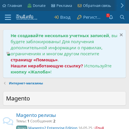
Главная
Donate
Реклама
Обратная связь
Пра
Вход
Регистрация
Не создавайте несколько учетных записей
, вы
будете заблокированы! Для получения
дополнительной информации о правилах,
ограничениях и многом другом посетите
страницу «Помощь»
.
Нашли неработающую ссылку?
Используйте
кнопку «Жалоба»
!
Интернет-магазины
Magento
Magento релизы
Темы
1
Сообщения
2
Magento2 Enterprise Edition
16.05.25
Релиз
iTnull