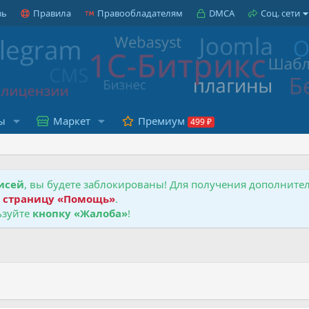
зь
Правила
Правообладателям
DMCA
Соц. сети
ы
Маркет
Премиум
исей
, вы будете заблокированы! Для получения дополнит
е
страницу «Помощь»
.
зуйте
кнопку «Жалоба»
!