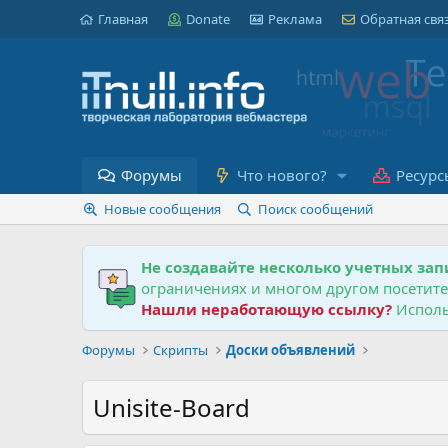
Главная
Donate
Реклама
Обратная свя
Форумы
Что нового?
Ресурс
Новые сообщения
Поиск сообщений
Не создавайте несколько учетных зап
ограничениях и многом другом посетит
Нашли неработающую ссылку?
Исполь
Форумы
Скрипты
Доски объявлений
Unisite-Board