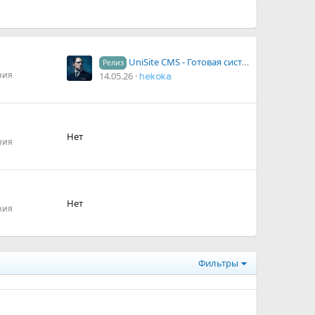
UniSite CMS - Готовая система для запуска досок объявлений, маркетплейсов
Релиз
ния
14.05.26
hekoka
Нет
ния
Нет
ния
Фильтры