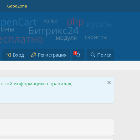
GoodZone
Вход
Регистрация
Поиск
ельной информации о правилах,